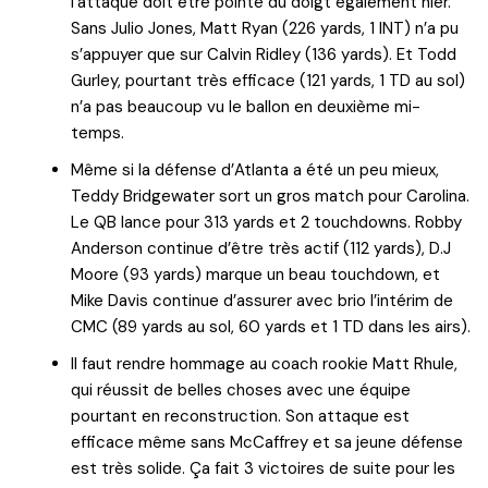
l’attaque doit être pointé du doigt également hier.
Sans Julio Jones, Matt Ryan (226 yards, 1 INT) n’a pu
s’appuyer que sur Calvin Ridley (136 yards). Et Todd
Gurley, pourtant très efficace (121 yards, 1 TD au sol)
n’a pas beaucoup vu le ballon en deuxième mi-
temps.
Même si la défense d’Atlanta a été un peu mieux,
Teddy Bridgewater sort un gros match pour Carolina.
Le QB lance pour 313 yards et 2 touchdowns. Robby
Anderson continue d’être très actif (112 yards), D.J
Moore (93 yards) marque un beau touchdown, et
Mike Davis continue d’assurer avec brio l’intérim de
CMC (89 yards au sol, 60 yards et 1 TD dans les airs).
Il faut rendre hommage au coach rookie Matt Rhule,
qui réussit de belles choses avec une équipe
pourtant en reconstruction. Son attaque est
efficace même sans McCaffrey et sa jeune défense
est très solide. Ça fait 3 victoires de suite pour les