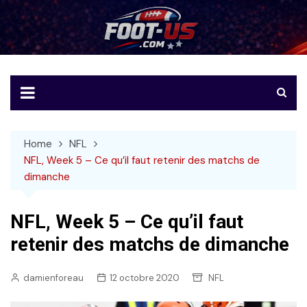
Skip
to
Foot-US
Le football américain en français
content
Home
NFL
NFL, Week 5 – Ce qu’il faut retenir des matchs de
dimanche
NFL, Week 5 – Ce qu’il faut
retenir des matchs de dimanche
damienforeau
12 octobre 2020
NFL