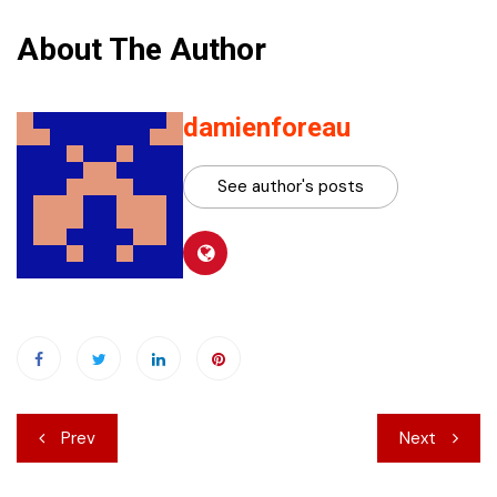
About The Author
damienforeau
See author's posts
Navigation
Prev
Next
de