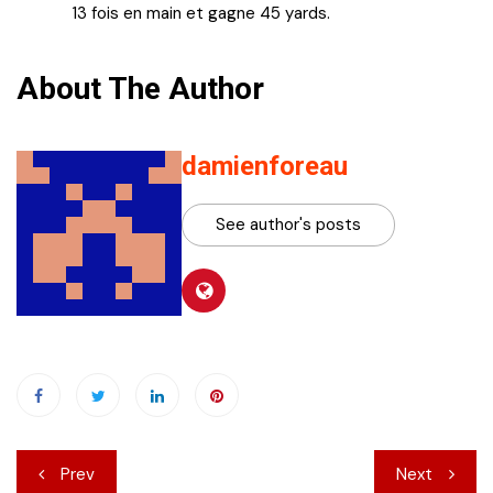
13 fois en main et gagne 45 yards.
About The Author
damienforeau
See author's posts
Navigation
Prev
Next