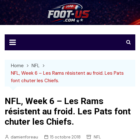
Skip
to
Foot-US
Le football américain en français
content
Home
NFL
NFL, Week 6 – Les Rams résistent au froid. Les Pats
font chuter les Chiefs.
NFL, Week 6 – Les Rams
résistent au froid. Les Pats font
chuter les Chiefs.
damienforeau
15 octobre 2018
NFL