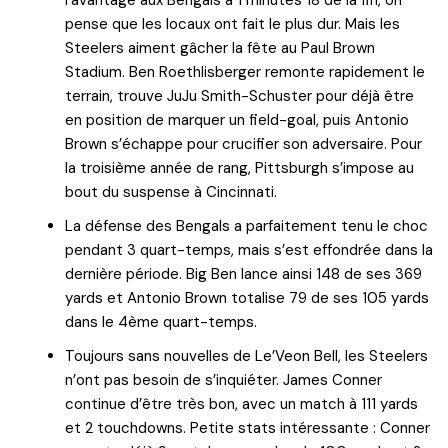
l’avantage aux Bengals à 1 minutes 18 de la fin, on
pense que les locaux ont fait le plus dur. Mais les
Steelers aiment gâcher la fête au Paul Brown
Stadium. Ben Roethlisberger remonte rapidement le
terrain, trouve JuJu Smith-Schuster pour déjà être
en position de marquer un field-goal, puis Antonio
Brown s’échappe pour crucifier son adversaire. Pour
la troisième année de rang, Pittsburgh s’impose au
bout du suspense à Cincinnati.
La défense des Bengals a parfaitement tenu le choc
pendant 3 quart-temps, mais s’est effondrée dans la
dernière période. Big Ben lance ainsi 148 de ses 369
yards et Antonio Brown totalise 79 de ses 105 yards
dans le 4ème quart-temps.
Toujours sans nouvelles de Le’Veon Bell, les Steelers
n’ont pas besoin de s’inquiéter. James Conner
continue d’être très bon, avec un match à 111 yards
et 2 touchdowns. Petite stats intéressante : Conner