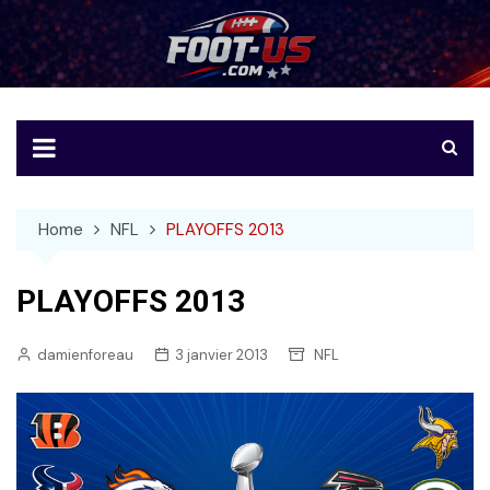
Skip
to
Foot-US
Le football américain en français
content
Home
NFL
PLAYOFFS 2013
PLAYOFFS 2013
damienforeau
3 janvier 2013
NFL