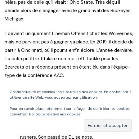
hélas, pas de celle qu’il visait : Ohio State. Très déçu il
décide alors de s’engager avec le grand rival des Buckeyes,
Michigan.
Il devient uniquement Lineman Offensif chez les Wolverines,
mais ne parvient pas à gagner sa place. En 2019, il décide de
partir à Cincinnati, où il pourra enfin éclore. L’année dernière,
il a enfin pu être titulaire comme Left Tackle pour les
Bearcats et a répondu présent en étant élu dans l’équipe-
type de la conférence AAC.
Points positifs
Confidentialité et cookies : ce site utilise des cookies. En continuant à
utiliser ce site Web, vous acceptez leur utilisation.
En peu de temps, Hudson a montré des traits d’un
Pour en savoir plus, notamment sur la façon de contrôler les cookies,
Tackle Offensif de NFL.
consultez :
Politique relative aux cookies
Particulièrement flexible et agile, il peut réagir très
rapidement et s’adapter aux mouvements des pass-
rushers. Son passé de DL se note.