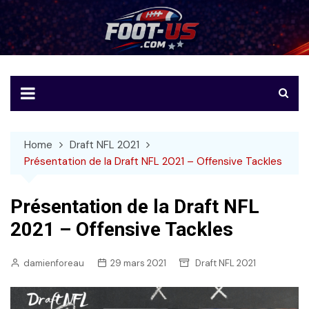
Skip
to
Foot-US
Le football américain en français
content
Home
Draft NFL 2021
Présentation de la Draft NFL 2021 – Offensive Tackles
Présentation de la Draft NFL
2021 – Offensive Tackles
damienforeau
29 mars 2021
Draft NFL 2021