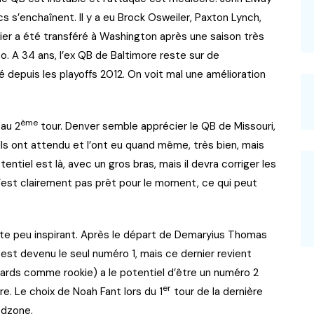
s s’enchaînent. Il y a eu Brock Osweiler, Paxton Lynch,
er a été transféré à Washington après une saison très
o. A 34 ans, l’ex QB de Baltimore reste sur de
é depuis les playoffs 2012. On voit mal une amélioration
ème
 au 2
tour. Denver semble apprécier le QB de Missouri,
 Ils ont attendu et l’ont eu quand même, très bien, mais
ntiel est là, avec un gros bras, mais il devra corriger les
 n’est clairement pas prêt pour le moment, ce qui peut
ste peu inspirant. Après le départ de Demaryius Thomas
st devenu le seul numéro 1, mais ce dernier revient
ards comme rookie) a le potentiel d’être un numéro 2
er
ère. Le choix de Noah Fant lors du 1
tour de la dernière
edzone.