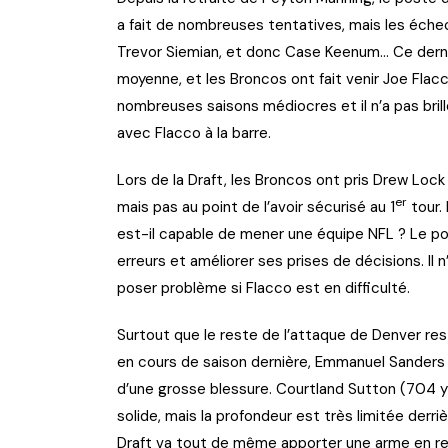
a fait de nombreuses tentatives, mais les échec
Trevor Siemian, et donc Case Keenum… Ce derni
moyenne, et les Broncos ont fait venir Joe Flacc
nombreuses saisons médiocres et il n’a pas brill
avec Flacco à la barre.
Lors de la Draft, les Broncos ont pris Drew Lock
er
mais pas au point de l’avoir sécurisé au 1
tour.
est-il capable de mener une équipe NFL ? Le pote
erreurs et améliorer ses prises de décisions. Il
poser problème si Flacco est en difficulté.
Surtout que le reste de l’attaque de Denver re
en cours de saison dernière, Emmanuel Sanders e
d’une grosse blessure. Courtland Sutton (704 y
solide, mais la profondeur est très limitée derri
Draft va tout de même apporter une arme en r