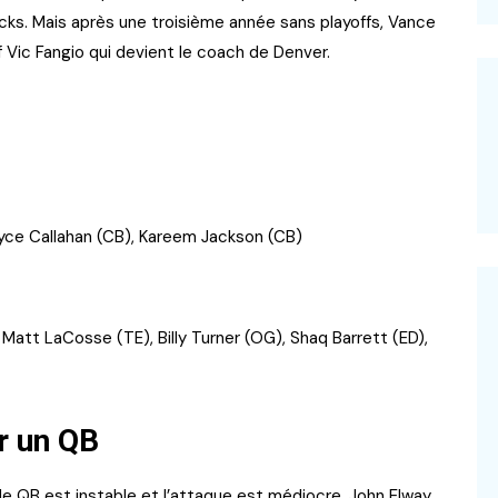
acks. Mais après une troisième année sans playoffs, Vance
f Vic Fangio qui devient le coach de Denver.
yce Callahan (CB), Kareem Jackson (CB)
att LaCosse (TE), Billy Turner (OG), Shaq Barrett (ED),
r un QB
de QB est instable et l’attaque est médiocre. John Elway