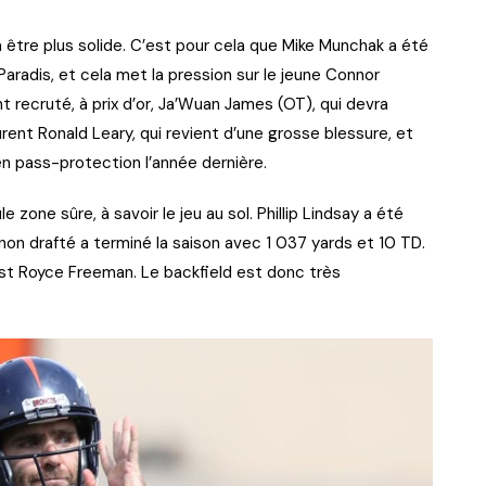
vra être plus solide. C’est pour cela que Mike Munchak a été
aradis, et cela met la pression sur le jeune Connor
 recruté, à prix d’or, Ja’Wuan James (OT), qui devra
rent Ronald Leary, qui revient d’une grosse blessure, et
en pass-protection l’année dernière.
e zone sûre, à savoir le jeu au sol. Phillip Lindsay a été
e non drafté a terminé la saison avec 1 037 yards et 10 TD.
est Royce Freeman. Le backfield est donc très