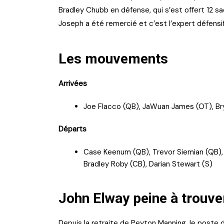
Bradley Chubb en défense, qui s’est offert 12 s
Joseph a été remercié et c’est l’expert défensi
Les mouvements
Arrivées
Joe Flacco (QB), JaWuan James (OT), Br
Départs
Case Keenum (QB), Trevor Siemian (QB), M
Bradley Roby (CB), Darian Stewart (S)
John Elway peine à trouve
Depuis la retraite de Peyton Manning, le poste 