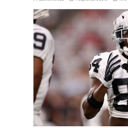
NFL – Power Rankings
Pronostics et paris NFL 
Super Bowl LIX
Histoire et Légendes