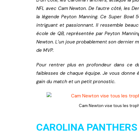
NFL avec Cam Newton. De l’autre côté, les Den
NFL – Power Rankings
la légende Peyton Manning. Ce Super Bowl 5
Pronostics et paris NFL 
intriguant et passionnant. Il ressemble beau
Super Bowl LIX
école de QB, représentée par Peyton Manning
Newton. L’un joue probablement son dernier ma
Histoire et Légendes
de MVP.
Pour rentrer plus en profondeur dans ce du
faiblesses de chaque équipe. Je vous donne é
gain du match et un petit pronostic.
Cam Newton vise tous les troph
CAROLINA PANTHERS