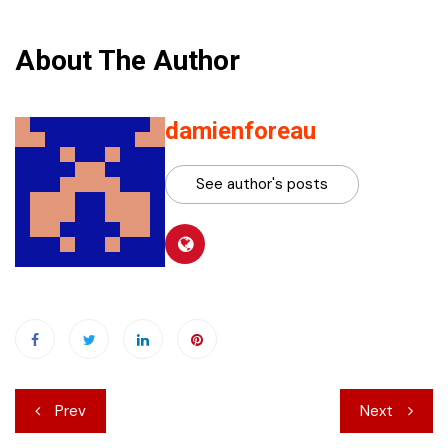
About The Author
damienforeau
See author's posts
Navigation
Prev
Next
de