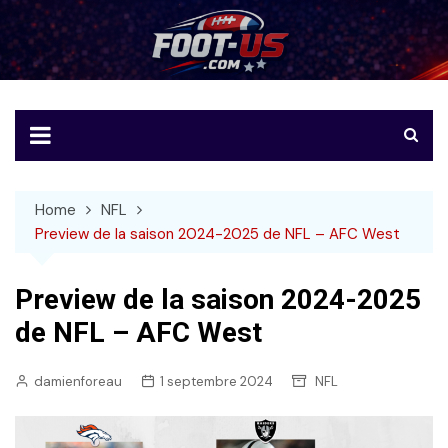
Skip
to
Foot-US
Le football américain en français
content
Home
NFL
Preview de la saison 2024-2025 de NFL – AFC West
Preview de la saison 2024-2025
de NFL – AFC West
damienforeau
1 septembre 2024
NFL