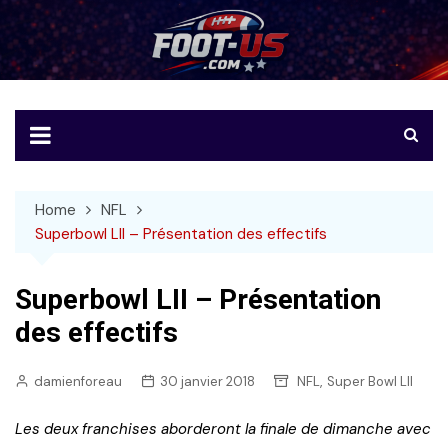
Skip
to
Foot-US
Le football américain en français
content
Home
NFL
Superbowl LII – Présentation des effectifs
Superbowl LII – Présentation
des effectifs
,
damienforeau
30 janvier 2018
NFL
Super Bowl LII
Les deux franchises aborderont la finale de dimanche avec