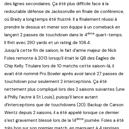
des lignes secondaires. Ça été plus difficile face à la
redoutable défense de Jacksonville en finale de conférence,
où Brady a longtemps été frustré. Il a finalement réussi à
prendre le dessus et mener son équipe à un comeback en
ème
lançant 2 passes de touchdown dans le 4
quart-temps.
Il finit avec 290 yards et un rating de 108.4.
Jusqu’à cette fin de saison, le fait d’arme majeur de Nick
Foles remonte à 2013 lorsqu’il était le QB des Eagles de
Chip Kelly. Titulaire lors de 10 matchs cette saison-là, il
avait été nommé Pro Bowler après avoir lancé 27 passes de
touchdown pour seulement 2 interceptions. Ça été
nettement plus compliqué lors des 2 saisons suivantes (une
à Philly, l’autre à St Louis), puisqu’il lance autant
d’interceptions que de touchdowns (20). Backup de Carson
Wentz depuis 2 saisons, il a été appelé lorsque ce dernier
ème
s’est gravement blessé lors de la 14
journée. Foles a été
très bon sur son premier match, en marquant à 4 reprises