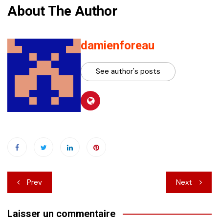
About The Author
damienforeau
See author's posts
Navigation
Prev
Next
de
Laisser un commentaire
l’article