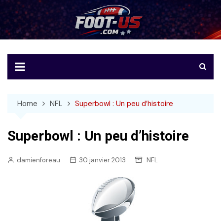
Skip
to
Foot-US
Le football américain en français
content
Home
NFL
Superbowl : Un peu d’histoire
Superbowl : Un peu d’histoire
damienforeau
30 janvier 2013
NFL