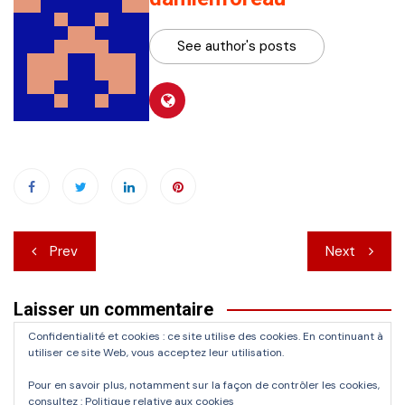
See author's posts
Navigation
Prev
Next
de
Laisser un commentaire
l’article
Confidentialité et cookies : ce site utilise des cookies. En continuant à
Vous devez
vous connecter
pour publier un commentaire.
utiliser ce site Web, vous acceptez leur utilisation.
Pour en savoir plus, notamment sur la façon de contrôler les cookies,
consultez :
Politique relative aux cookies