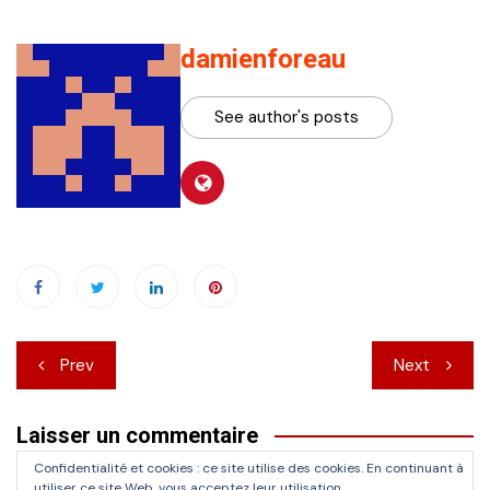
damienforeau
See author's posts
Navigation
Prev
Next
de
Laisser un commentaire
l’article
Confidentialité et cookies : ce site utilise des cookies. En continuant à
Vous devez
vous connecter
pour publier un commentaire.
utiliser ce site Web, vous acceptez leur utilisation.