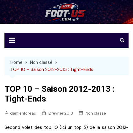
Skip
to
Foot-US
Le football américain en français
content
Home
Non classé
TOP 10 – Saison 2012-2013 : Tight-Ends
TOP 10 – Saison 2012-2013 :
Tight-Ends
damienforeau
12 février 2013
Non classé
Second volet des top 10 (ici un top 5) de la saison 2012-