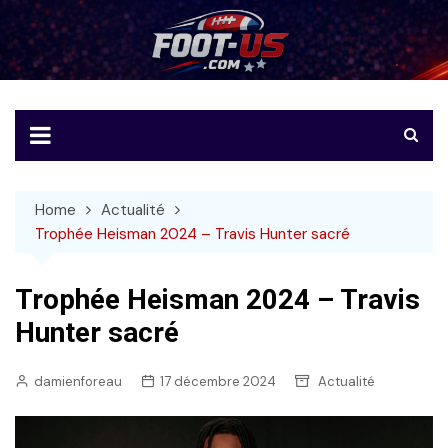
Skip
to
Foot-US
Le football américain en français
content
Home
Actualité
Trophée Heisman 2024 – Travis Hunter sacré
Trophée Heisman 2024 – Travis
Hunter sacré
damienforeau
17 décembre 2024
Actualité