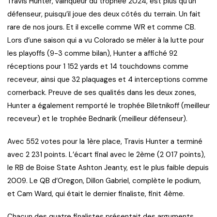
Travis Hunter, vainqueur du trophée 2024, est plus qu’un
défenseur, puisqu’il joue des deux côtés du terrain. Un fait
rare de nos jours. Et il excelle comme WR et comme CB.
Lors d’une saison qui a vu Colorado se mêler à la lutte pour
les playoffs (9-3 comme bilan), Hunter a affiché 92
réceptions pour 1 152 yards et 14 touchdowns comme
receveur, ainsi que 32 plaquages et 4 interceptions comme
cornerback. Preuve de ses qualités dans les deux zones,
Hunter a également remporté le trophée Biletnikoff (meilleur
receveur) et le trophée Bednarik (meilleur défenseur).
Avec 552 votes pour la 1ère place, Travis Hunter a terminé
avec 2 231 points. L’écart final avec le 2ème (2 017 points),
le RB de Boise State Ashton Jeanty, est le plus faible depuis
2009. Le QB d’Oregon, Dillon Gabriel, complète le podium,
et Cam Ward, qui était le dernier finaliste, finit 4ème.
Chacun des quatre finalistes présentait des arguments