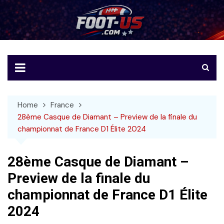
Skip
to
Foot-US
Le football américain en français
content
Home
France
28ème Casque de Diamant – Preview de la finale du
championnat de France D1 Élite 2024
28ème Casque de Diamant –
Preview de la finale du
championnat de France D1 Élite
2024