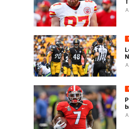
T
NFL – Power Rankings
Pronostics et paris NFL 
Super Bowl LIX
Histoire et Légendes
L
N
P
b