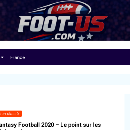
Foot-US
France
op 25
32
Non classé
antasy Football 2020 – Le point sur les