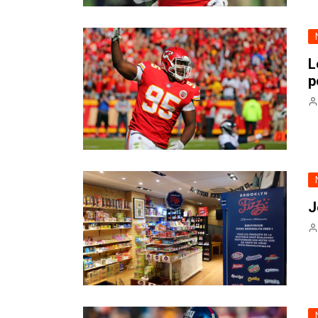
L
p
J