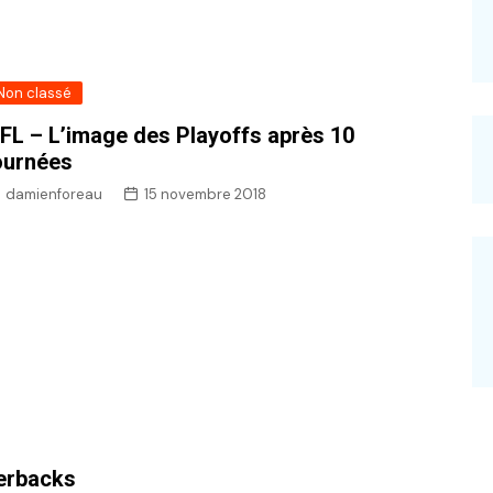
Non classé
FL – L’image des Playoffs après 10
ournées
damienforeau
15 novembre 2018
erbacks