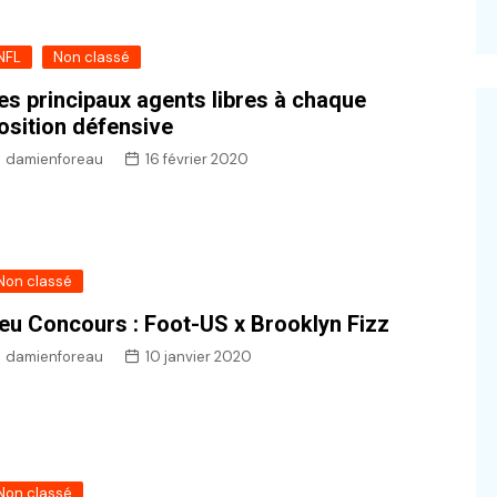
NFL
Non classé
es principaux agents libres à chaque
osition défensive
damienforeau
16 février 2020
Non classé
eu Concours : Foot-US x Brooklyn Fizz
damienforeau
10 janvier 2020
Non classé