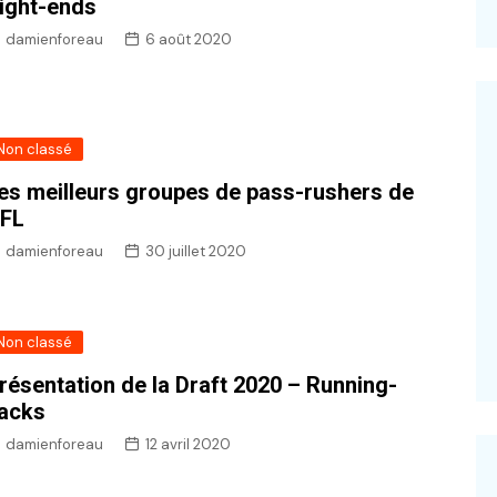
ight-ends
damienforeau
6 août 2020
–
Non classé
es meilleurs groupes de pass-rushers de
FL
damienforeau
30 juillet 2020
Non classé
résentation de la Draft 2020 – Running-
acks
damienforeau
12 avril 2020