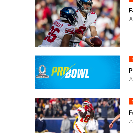
F
P
F