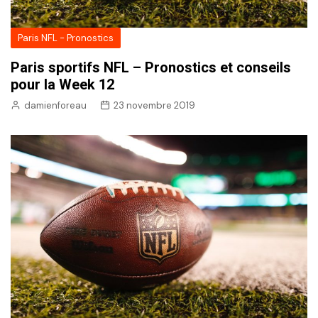
Paris NFL - Pronostics
Paris sportifs NFL – Pronostics et conseils
pour la Week 12
damienforeau
23 novembre 2019