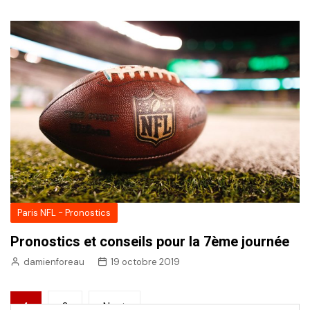
Paris NFL - Pronostics
Pronostics et conseils pour la 7ème journée
damienforeau
19 octobre 2019
Pagination
1
2
Next