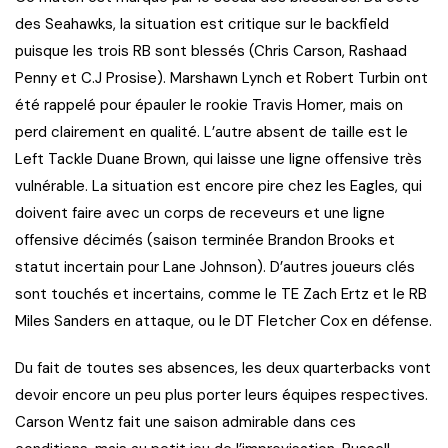
des Seahawks, la situation est critique sur le backfield
puisque les trois RB sont blessés (Chris Carson, Rashaad
Penny et C.J Prosise). Marshawn Lynch et Robert Turbin ont
été rappelé pour épauler le rookie Travis Homer, mais on
perd clairement en qualité. L’autre absent de taille est le
Left Tackle Duane Brown, qui laisse une ligne offensive très
vulnérable. La situation est encore pire chez les Eagles, qui
doivent faire avec un corps de receveurs et une ligne
offensive décimés (saison terminée Brandon Brooks et
statut incertain pour Lane Johnson). D’autres joueurs clés
sont touchés et incertains, comme le TE Zach Ertz et le RB
Miles Sanders en attaque, ou le DT Fletcher Cox en défense.
Du fait de toutes ses absences, les deux quarterbacks vont
devoir encore un peu plus porter leurs équipes respectives.
Carson Wentz fait une saison admirable dans ces