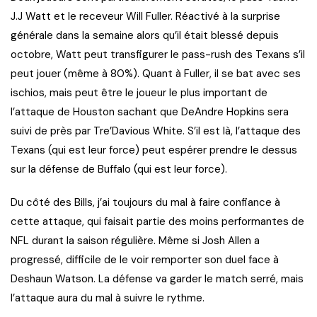
J.J Watt et le receveur Will Fuller. Réactivé à la surprise
générale dans la semaine alors qu’il était blessé depuis
octobre, Watt peut transfigurer le pass-rush des Texans s’il
peut jouer (même à 80%). Quant à Fuller, il se bat avec ses
ischios, mais peut être le joueur le plus important de
l’attaque de Houston sachant que DeAndre Hopkins sera
suivi de près par Tre’Davious White. S’il est là, l’attaque des
Texans (qui est leur force) peut espérer prendre le dessus
sur la défense de Buffalo (qui est leur force).
Du côté des Bills, j’ai toujours du mal à faire confiance à
cette attaque, qui faisait partie des moins performantes de
NFL durant la saison régulière. Même si Josh Allen a
progressé, difficile de le voir remporter son duel face à
Deshaun Watson. La défense va garder le match serré, mais
l’attaque aura du mal à suivre le rythme.