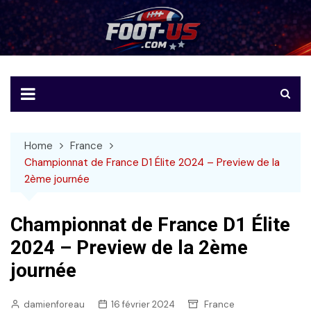
Skip
to
Foot-US
Le football américain en français
content
Home
France
Championnat de France D1 Élite 2024 – Preview de la
2ème journée
Championnat de France D1 Élite
2024 – Preview de la 2ème
journée
damienforeau
16 février 2024
France