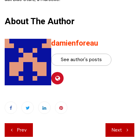
About The Author
damienforeau
See author's posts
Navigation
Prev
Next