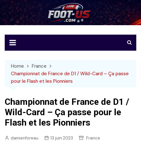
Skip
to
Foot-US
Le football américain en français
content
Home
France
Championnat de France de D1 / Wild-Card – Ça passe
pour le Flash et les Pionniers
Championnat de France de D1 /
Wild-Card – Ça passe pour le
Flash et les Pionniers
damienforeau
13 juin 2023
France