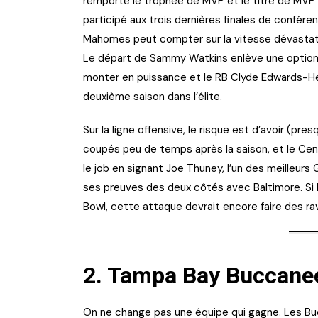
remporté le trophée de MVP et le titre de MVP 
participé aux trois dernières finales de confér
Mahomes peut compter sur la vitesse dévastatric
Le départ de Sammy Watkins enlève une option
monter en puissance et le RB Clyde Edwards-Helai
deuxième saison dans l’élite.
Sur la ligne offensive, le risque est d’avoir (pr
coupés peu de temps après la saison, et le Cent
le job en signant Joe Thuney, l’un des meilleurs G
ses preuves des deux côtés avec Baltimore. Si
Bowl, cette attaque devrait encore faire des ra
2.
Tampa Bay Buccane
On ne change pas une équipe qui gagne. Les Bucs