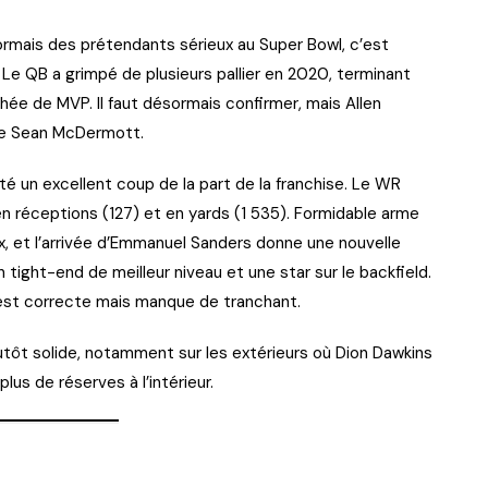
sormais des prétendants sérieux au Super Bowl, c’est
 Le QB a grimpé de plusieurs pallier en 2020, terminant
ée de MVP. Il faut désormais confirmer, mais Allen
de Sean McDermott.
té un excellent coup de la part de la franchise. Le WR
 en réceptions (127) et en yards (1 535). Formidable arme
x, et l’arrivée d’Emmanuel Sanders donne une nouvelle
n tight-end de meilleur niveau et une star sur le backfield.
 est correcte mais manque de tranchant.
plutôt solide, notamment sur les extérieurs où Dion Dawkins
plus de réserves à l’intérieur.