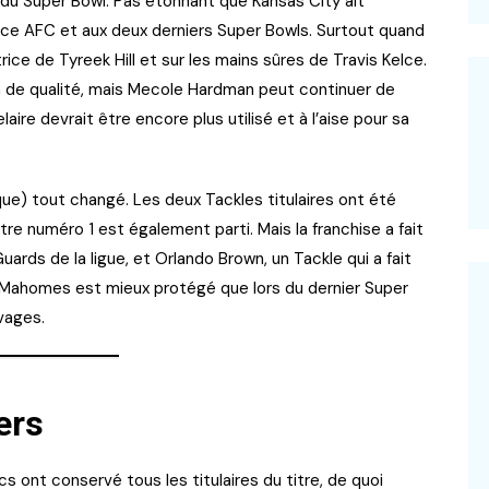
du Super Bowl. Pas étonnant que Kansas City ait
ence AFC et aux deux derniers Super Bowls. Surtout quand
e de Tyreek Hill et sur les mains sûres de Travis Kelce.
 de qualité, mais Mecole Hardman peut continuer de
re devrait être encore plus utilisé et à l’aise pour sa
esque) tout changé. Les deux Tackles titulaires ont été
re numéro 1 est également parti. Mais la franchise a fait
uards de la ligue, et Orlando Brown, un Tackle qui a fait
 Mahomes est mieux protégé que lors du dernier Super
vages.
ers
 ont conservé tous les titulaires du titre, de quoi