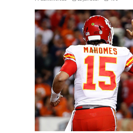
NFL – Power Rankings
Pronostics et paris NFL 
Super Bowl LIX
Histoire et Légendes