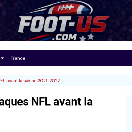
Foot-US
France
op 25
FL avant la saison 2021-2022
aques NFL avant la
32