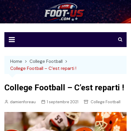
Skip
to
Foot-US
Le football américain en français
content
Home
College Football
College Football – C’est reparti !
College Football – C’est reparti !
damienforeau
1 septembre 2021
College Football