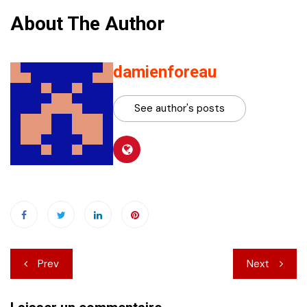
About The Author
damienforeau
See author's posts
Navigation
Prev
Next
de