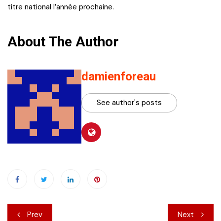
titre national l’année prochaine.
About The Author
damienforeau
See author's posts
Navigation
Prev
Next