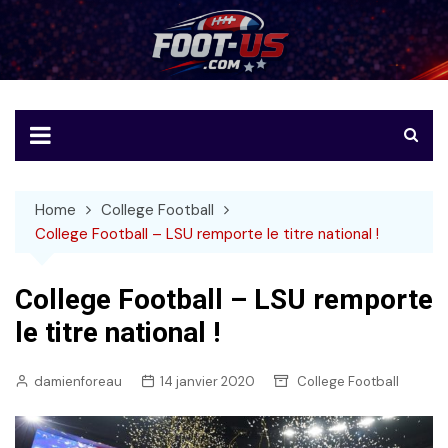
Skip
to
Foot-US
Le football américain en français
content
Home
College Football
College Football – LSU remporte le titre national !
College Football – LSU remporte
le titre national !
damienforeau
14 janvier 2020
College Football