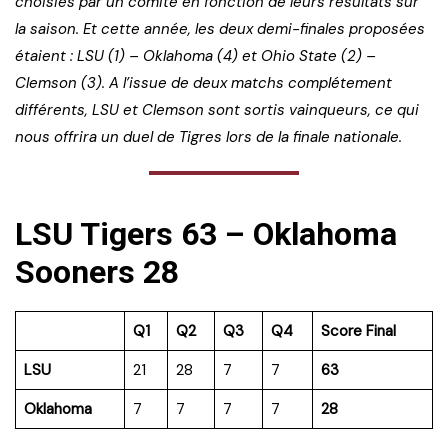
choisies par un comité en fonction de leurs résultats sur
la saison. Et cette année, les deux demi-finales proposées
étaient : LSU (1) – Oklahoma (4) et Ohio State (2) –
Clemson (3). A l’issue de deux matchs complétement
différents, LSU et Clemson sont sortis vainqueurs, ce qui
nous offrira un duel de Tigres lors de la finale nationale.
LSU Tigers 63 – Oklahoma
Sooners 28
Q1
Q2
Q3
Q4
Score Final
LSU
21
28
7
7
63
Oklahoma
7
7
7
7
28