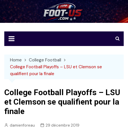
Skip
to
Foot-US
Le football américain en français
content
Home
College Football
College Football Playoffs – LSU et Clemson se
qualifient pour la finale
College Football Playoffs – LSU
et Clemson se qualifient pour la
finale
damienforeau
29 décembre 2019