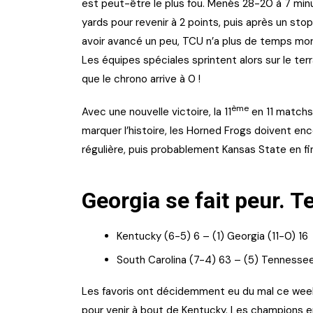
est peut-être le plus fou. Menés 28-20 à 7 minu
yards pour revenir à 2 points, puis après un stop
avoir avancé un peu, TCU n’a plus de temps mor
Les équipes spéciales sprintent alors sur le terra
que le chrono arrive à 0 !
ème
Avec une nouvelle victoire, la 11
en 11 matchs
marquer l’histoire, les Horned Frogs doivent enc
régulière, puis probablement Kansas State en fin
Georgia se fait peur. T
Kentucky (6-5) 6 – (1) Georgia (11-0) 16
South Carolina (7-4) 63 – (5) Tennesse
Les favoris ont décidemment eu du mal ce week-
pour venir à bout de Kentucky. Les champions en