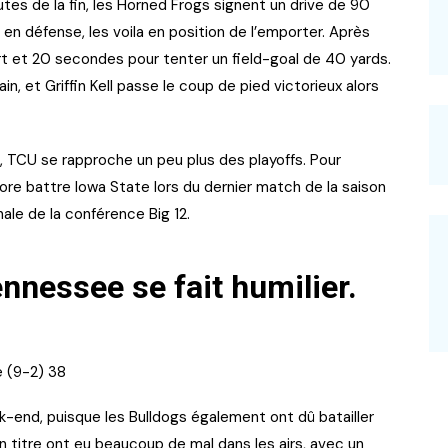
tes de la fin, les Horned Frogs signent un drive de 90
 en défense, les voila en position de l’emporter. Après
t et 20 secondes pour tenter un field-goal de 40 yards.
in, et Griffin Kell passe le coup de pied victorieux alors
, TCU se rapproche un peu plus des playoffs. Pour
ore battre Iowa State lors du dernier match de la saison
ale de la conférence Big 12.
ennessee se fait humilier.
e (9-2) 38
end, puisque les Bulldogs également ont dû batailler
 titre ont eu beaucoup de mal dans les airs, avec un