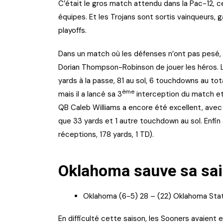
C’était le gros match attendu dans la Pac-12, cel
équipes. Et les Trojans sont sortis vainqueurs, 
playoffs.
Dans un match où les défenses n’ont pas pesé, le
Dorian Thompson-Robinson de jouer les héros. 
yards à la passe, 81 au sol, 6 touchdowns au total
ème
mais il a lancé sa 3
interception du match et
QB Caleb Williams a encore été excellent, avec 
que 33 yards et 1 autre touchdown au sol. Enfin
réceptions, 178 yards, 1 TD).
Oklahoma sauve sa sa
Oklahoma (6-5) 28 – (22) Oklahoma Stat
En difficulté cette saison, les Sooners avaient 