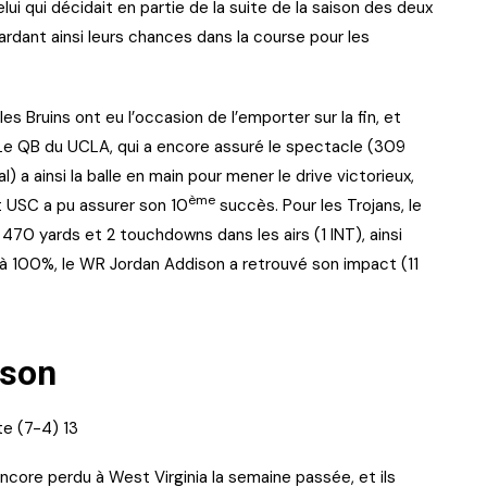
ui qui décidait en partie de la suite de la saison des deux
gardant ainsi leurs chances dans la course pour les
s Bruins ont eu l’occasion de l’emporter sur la fin, et
Le QB du UCLA, qui a encore assuré le spectacle (309
) a ainsi la balle en main pour mener le drive victorieux,
ème
 USC a pu assurer son 10
succès. Pour les Trojans, le
470 yards et 2 touchdowns dans les airs (1 INT), ainsi
 à 100%, le WR Jordan Addison a retrouvé son impact (11
ison
e (7-4) 13
encore perdu à West Virginia la semaine passée, et ils