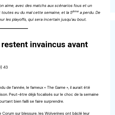
on aime, avec des matchs aux scénarios fous et un
ème
 toutes eu du mal cette semaine, et la 5
a perdu. De
 les playoffs, qui sera incertain jusqu’au bout.
 restent invaincus avant
0) 43
u de l’année, le fameux « The Game », il aurait été
ison. Peut-être déjà focalisés sur le choc de la semaine
rtant bien failli se faire surprendre.
e Corum sur blessure, les Wolverines ont bâclé leur