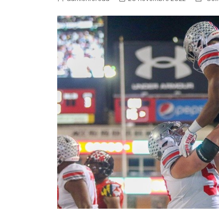
NFL – Power Rankings
Pronostics et paris NFL 
Super Bowl LIX
Histoire et Légendes