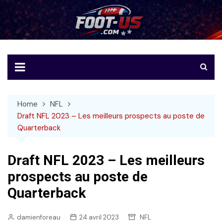
Skip
to
Foot-US
Le football américain en français
content
Home
NFL
Draft NFL 2023 – Les meilleurs prospects au poste de
Quarterback
Draft NFL 2023 – Les meilleurs
prospects au poste de
Quarterback
damienforeau
24 avril 2023
NFL