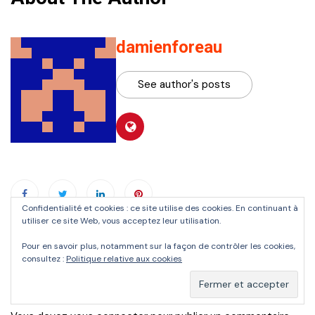
damienforeau
See author's posts
Confidentialité et cookies : ce site utilise des cookies. En continuant à
utiliser ce site Web, vous acceptez leur utilisation.
Navigation
Prev
Next
Pour en savoir plus, notamment sur la façon de contrôler les cookies,
consultez :
Politique relative aux cookies
de
Laisser un commentaire
l’article