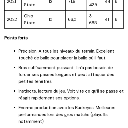
2021
12
71,9
44
6
State
435
Ohio
3
2022
13
66,3
41
6
State
688
Points forts
Précision. A tous les niveaux du terrain. Excellent
touché de balle pour placer la balle où il faut.
Bras suffisamment puissant. Il n’a pas besoin de
forcer ses passes longues et peut attaquer des
petites fenêtres.
Instincts, lecture du jeu. Voit vite ce qu’il se passe et
réagit rapidement ses options.
Enorme production avec les Buckeyes. Meilleures
performances lors des gros matchs (playoffs
notamment).