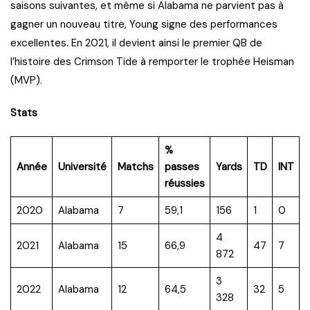
saisons suivantes, et même si Alabama ne parvient pas à
gagner un nouveau titre, Young signe des performances
excellentes. En 2021, il devient ainsi le premier QB de
l’histoire des Crimson Tide à remporter le trophée Heisman
(MVP).
Stats
%
Année
Université
Matchs
passes
Yards
TD
INT
réussies
2020
Alabama
7
59,1
156
1
0
4
2021
Alabama
15
66,9
47
7
872
3
2022
Alabama
12
64,5
32
5
328