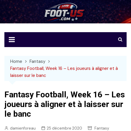
Skip
to
Foot-US
Le football américain en français
content
Home
Fantasy
Fantasy Football, Week 16 – Les joueurs à aligner et à
laisser sur le banc
Fantasy Football, Week 16 – Les
joueurs à aligner et à laisser sur
le banc
damienforeau
25 décembre 2020
Fantasy