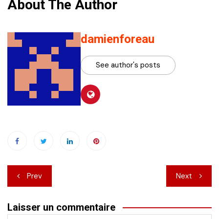
About The Author
damienforeau
See author's posts
Navigation
Prev
Next
de
Laisser un commentaire
l’article