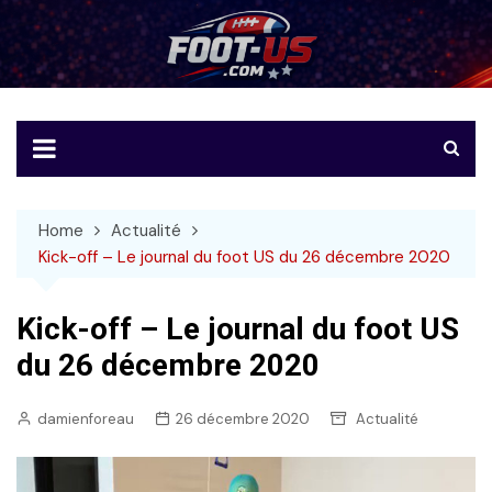
Skip
to
Foot-US
Le football américain en français
content
Home
Actualité
Kick-off – Le journal du foot US du 26 décembre 2020
Kick-off – Le journal du foot US
du 26 décembre 2020
damienforeau
26 décembre 2020
Actualité