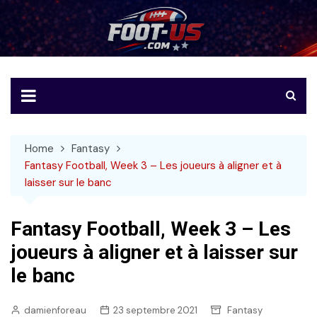
Skip
to
Foot-US
Le football américain en français
content
Home
Fantasy
Fantasy Football, Week 3 – Les joueurs à aligner et à
laisser sur le banc
Fantasy Football, Week 3 – Les
joueurs à aligner et à laisser sur
le banc
damienforeau
23 septembre 2021
Fantasy