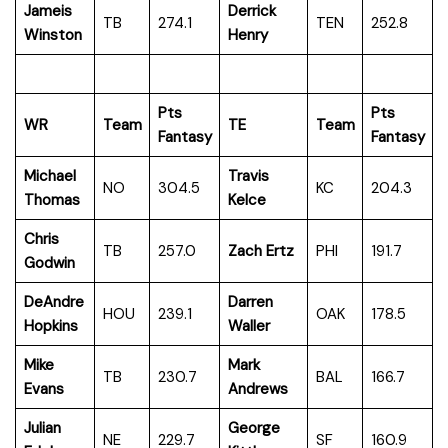
Jameis
Derrick
TB
274.1
TEN
252.8
Winston
Henry
Pts
Pts
WR
Team
TE
Team
Fantasy
Fantasy
Michael
Travis
NO
304.5
KC
204.3
Thomas
Kelce
Chris
TB
257.0
Zach Ertz
PHI
191.7
Godwin
DeAndre
Darren
HOU
239.1
OAK
178.5
Hopkins
Waller
Mike
Mark
TB
230.7
BAL
166.7
Evans
Andrews
Julian
George
NE
229.7
SF
160.9