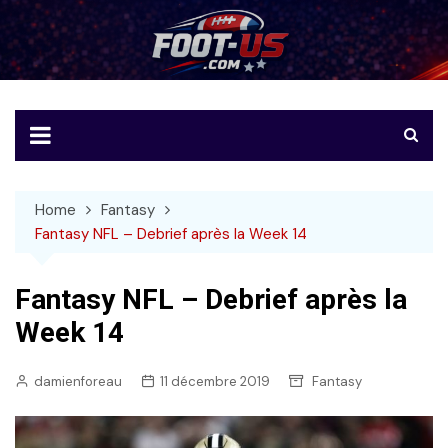
Skip
to
Foot-US
Le football américain en français
content
Home
Fantasy
Fantasy NFL – Debrief après la Week 14
Fantasy NFL – Debrief après la
Week 14
damienforeau
11 décembre 2019
Fantasy