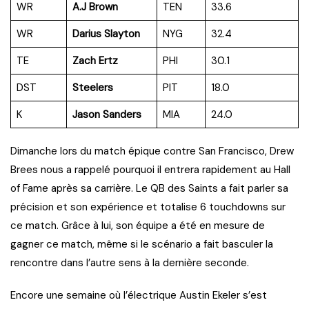
WR
A.J Brown
TEN
33.6
WR
Darius Slayton
NYG
32.4
TE
Zach Ertz
PHI
30.1
DST
Steelers
PIT
18.0
K
Jason Sanders
MIA
24.0
Dimanche lors du match épique contre San Francisco, Drew
Brees nous a rappelé pourquoi il entrera rapidement au Hall
of Fame après sa carrière. Le QB des Saints a fait parler sa
précision et son expérience et totalise 6 touchdowns sur
ce match. Grâce à lui, son équipe a été en mesure de
gagner ce match, même si le scénario a fait basculer la
rencontre dans l’autre sens à la dernière seconde.
Encore une semaine où l’électrique Austin Ekeler s’est