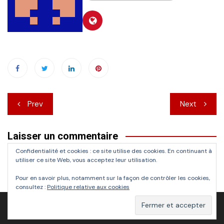
Navigation
Prev
Next
de
Laisser un commentaire
l’article
Confidentialité et cookies : ce site utilise des cookies. En continuant à
Vous devez
vous connecter
pour publier un commentaire.
utiliser ce site Web, vous acceptez leur utilisation.
Pour en savoir plus, notamment sur la façon de contrôler les cookies,
consultez :
Politique relative aux cookies