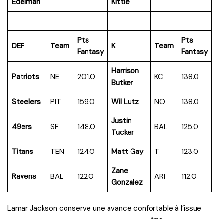
Edelman
Kittle
Pts
Pts
DEF
Team
K
Team
Fantasy
Fantasy
Harrison
Patriots
NE
201.0
KC
138.0
Butker
Steelers
PIT
159.0
Wil Lutz
NO
138.0
Justin
49ers
SF
148.0
BAL
125.0
Tucker
Titans
TEN
124.0
Matt Gay
T
123.0
Zane
Ravens
BAL
122.0
ARI
112.0
Gonzalez
Lamar Jackson conserve une avance confortable à l’issue