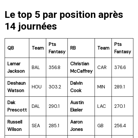
Le top 5 par position après
14 journées
Pts
Pts
QB
Team
RB
Team
Fantasy
Fantasy
Lamar
Christian
BAL
356.8
CAR
376.6
Jackson
McCaffrey
Deshaun
Dalvin
HOU
303.2
MIN
289.1
Watson
Cook
Dak
Austin
DAL
290.1
LAC
270.1
Prescott
Ekeler
Russell
Aaron
SEA
285.1
GB
256.4
Wilson
Jones