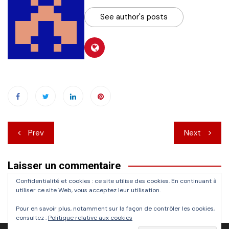
See author's posts
Navigation
Prev
Next
de
Laisser un commentaire
l’article
Confidentialité et cookies : ce site utilise des cookies. En continuant à
Vous devez
vous connecter
pour publier un commentaire.
utiliser ce site Web, vous acceptez leur utilisation.
Pour en savoir plus, notamment sur la façon de contrôler les cookies,
consultez :
Politique relative aux cookies