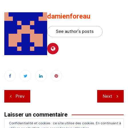
damienforeau
See author's posts
Navigation
Prev
Next
de
Laisser un commentaire
l’article
Confidentialité et cookies : ce site utilise des cookies. En continuant à
Vous devez
vous connecter
pour publier un commentaire.