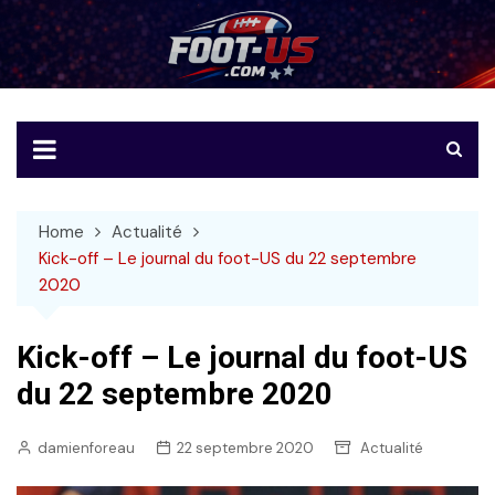
Skip
to
Foot-US
Le football américain en français
content
Home
Actualité
Kick-off – Le journal du foot-US du 22 septembre
2020
Kick-off – Le journal du foot-US
du 22 septembre 2020
damienforeau
22 septembre 2020
Actualité