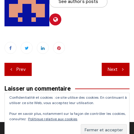
See author's posts
Navigation
Prev
Next
de
Laisser un commentaire
l’article
Confidentialité et cookies : ce site utilise des cookies. En continuant à
Vous devez
vous connecter
pour publier un commentaire.
utiliser ce site Web, vous acceptez leur utilisation.
Pour en savoir plus, notamment sur la façon de contrôler les cookies,
consultez :
Politique relative aux cookies