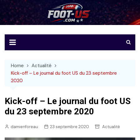
Skip
to
Foot-US
Le football américain en français
content
Home
Actualité
Kick-off – Le journal du foot US du 23 septembre
2020
Kick-off – Le journal du foot US
du 23 septembre 2020
damienforeau
23 septembre 2020
Actualité