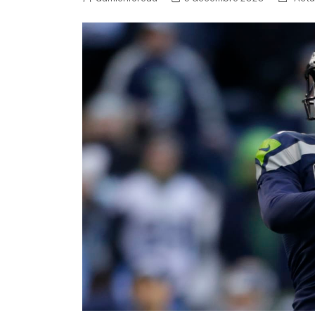
NFL – Power Rankings
Pronostics et paris NFL 
Super Bowl LIX
Histoire et Légendes