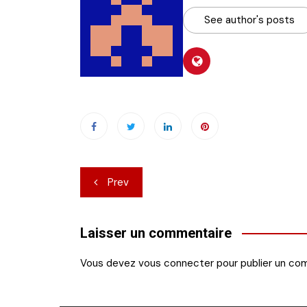
See author's posts
Navigation
Prev
de
l’article
Laisser un commentaire
Vous devez
vous connecter
pour publier un co