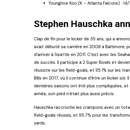
Younghoe Koo (K – Atlanta Falcons) : 14/
Stephen Hauschka anno
Clap de fin pour le kicker de 35 ans, qui a anno
avait débuté sa carrière en 2008 à Baltimore, 
d’arriver à Seattle en 2011. C’est avec les Seahaw
de succès. Il participe à 2 Super Bowls et devi
réussite sur les field-goals, et 95.1% sur les tr
Bills en 2017, où il continue d’être un kicker sûr.
dernières saisons ont été plus compliquées, et 
année, son pied n’était plus aussi précis.
Hauschka raccroche les crampons avec un total d
field-goals réussis, et 95.7% pour les transfor
yards.