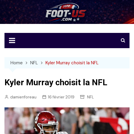
Skip
to
Foot-US
Le football américain en français
content
Home
NFL
Kyler Murray choisit la NFL
Kyler Murray choisit la NFL
damienforeau
16 février 2019
NFL