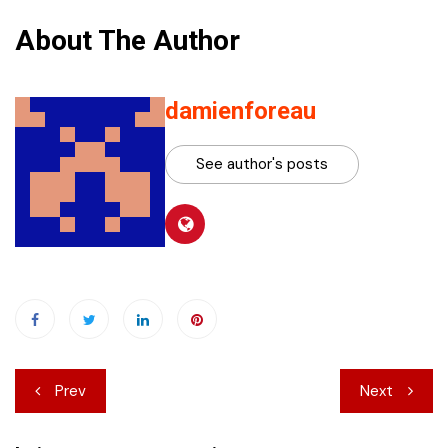
About The Author
damienforeau
See author's posts
Navigation
Prev
Next
de