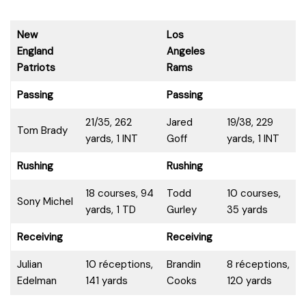
New
Los
England
Angeles
Patriots
Rams
Passing
Passing
21/35, 262
Jared
19/38, 229
Tom Brady
yards, 1 INT
Goff
yards, 1 INT
Rushing
Rushing
18 courses, 94
Todd
10 courses,
Sony Michel
yards, 1 TD
Gurley
35 yards
Receiving
Receiving
Julian
10 réceptions,
Brandin
8 réceptions,
Edelman
141 yards
Cooks
120 yards