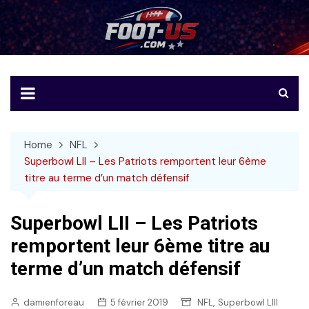
Skip
to
Foot-US
Le football américain en français
content
Home
NFL
Superbowl LII – Les Patriots remportent leur 6ème
titre au terme d’un match défensif
Superbowl LII – Les Patriots
remportent leur 6ème titre au
terme d’un match défensif
,
damienforeau
5 février 2019
NFL
Superbowl LIII