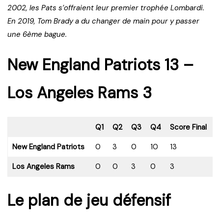
2002, les Pats s’offraient leur premier trophée Lombardi.
En 2019, Tom Brady a du changer de main pour y passer
une 6ème bague.
New England Patriots 13 –
Los Angeles Rams 3
Q1
Q2
Q3
Q4
Score Final
New England Patriots
0
3
0
10
13
Los Angeles Rams
0
0
3
0
3
Le plan de jeu défensif