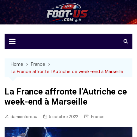
Skip
to
Foot-US
Le football américain en français
content
Home
France
La France affronte l’Autriche ce week-end à Marseille
La France affronte l’Autriche ce
week-end à Marseille
damienforeau
5 octobre 2022
France