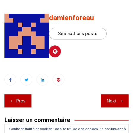
damienforeau
See author's posts
Navigation
Prev
Next
de
Laisser un commentaire
l’article
Confidentialité et cookies : ce site utilise des cookies. En continuant à
Vous devez
vous connecter
pour publier un commentaire.