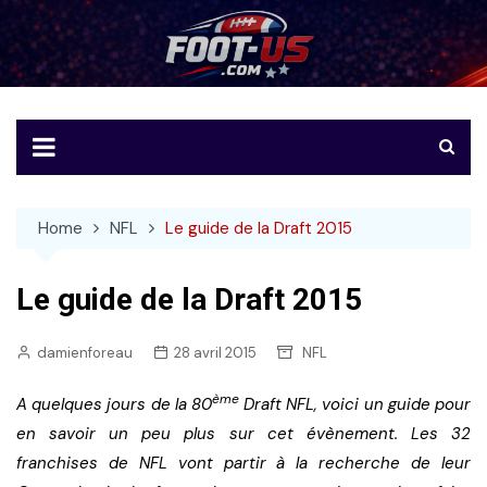
Skip
to
Foot-US
Le football américain en français
content
Home
NFL
Le guide de la Draft 2015
Le guide de la Draft 2015
damienforeau
28 avril 2015
NFL
ème
A quelques jours de la 80
Draft NFL, voici un guide pour
en savoir un peu plus sur cet évènement. Les 32
franchises de NFL vont partir à la recherche de leur