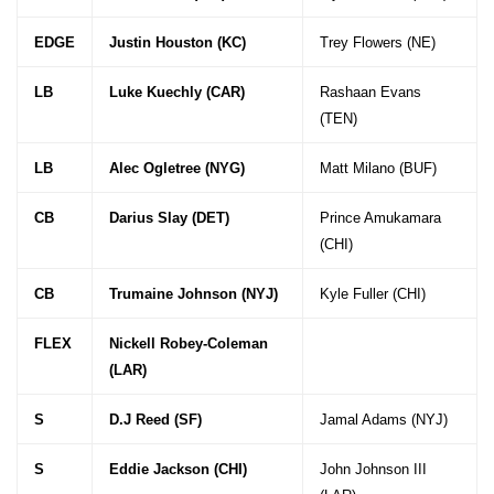
EDGE
Justin Houston (KC)
Trey Flowers (NE)
LB
Luke Kuechly (CAR)
Rashaan Evans
(TEN)
LB
Alec Ogletree (NYG)
Matt Milano (BUF)
CB
Darius Slay (DET)
Prince Amukamara
(CHI)
CB
Trumaine Johnson (NYJ)
Kyle Fuller (CHI)
FLEX
Nickell Robey-Coleman
(LAR)
S
D.J Reed (SF)
Jamal Adams (NYJ)
S
Eddie Jackson (CHI)
John Johnson III