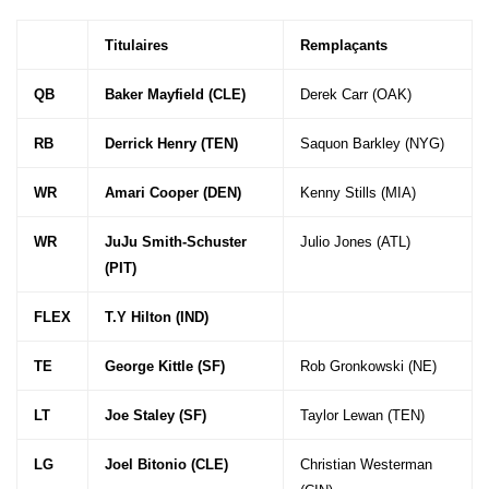
Titulaires
Remplaçants
QB
Baker Mayfield (CLE)
Derek Carr (OAK)
RB
Derrick Henry (TEN)
Saquon Barkley (NYG)
WR
Amari Cooper (DEN)
Kenny Stills (MIA)
WR
JuJu Smith-Schuster
Julio Jones (ATL)
(PIT)
FLEX
T.Y Hilton (IND)
TE
George Kittle (SF)
Rob Gronkowski (NE)
LT
Joe Staley (SF)
Taylor Lewan (TEN)
LG
Joel Bitonio (CLE)
Christian Westerman