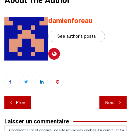
About The Author
damienforeau
See author's posts
Navigation
Prev
Next
de
Laisser un commentaire
l’article
Confidentialité et cookies : ce site utilise des cookies. En continuant à