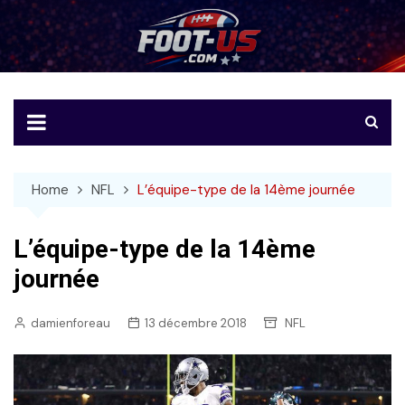
Skip
to
Foot-US
Le football américain en français
content
Home
NFL
L’équipe-type de la 14ème journée
L’équipe-type de la 14ème
journée
damienforeau
13 décembre 2018
NFL