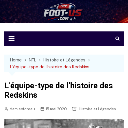
Skip
to
Foot-US
Le football américain en français
content
Home
NFL
Histoire et Légendes
L’équipe-type de l’histoire des Redskins
L’équipe-type de l’histoire des
Redskins
damienforeau
15 mai 2020
Histoire et Légendes