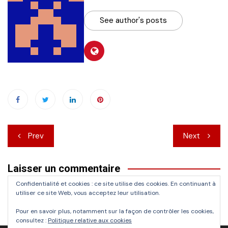
See author's posts
Navigation
Prev
Next
de
Laisser un commentaire
l’article
Confidentialité et cookies : ce site utilise des cookies. En continuant à
Vous devez
vous connecter
pour publier un commentaire.
utiliser ce site Web, vous acceptez leur utilisation.
Pour en savoir plus, notamment sur la façon de contrôler les cookies,
consultez :
Politique relative aux cookies