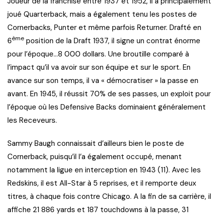
Joueur de la franchise entre 1937 et 1952, il a principalement
joué Quarterback, mais a également tenu les postes de
Cornerbacks, Punter et même parfois Returner. Drafté en
ème
6
position de la Draft 1937, il signe un contrat énorme
pour l’époque…8 000 dollars. Une broutille comparé à
l’impact qu’il va avoir sur son équipe et sur le sport. En
avance sur son temps, il va « démocratiser » la passe en
avant. En 1945, il réussit 70% de ses passes, un exploit pour
l’époque où les Defensive Backs dominaient généralement
les Receveurs.
Sammy Baugh connaissait d’ailleurs bien le poste de
Cornerback, puisqu’il l’a également occupé, menant
notamment la ligue en interception en 1943 (11). Avec les
Redskins, il est All-Star à 5 reprises, et il remporte deux
titres, à chaque fois contre Chicago. A la fin de sa carrière, il
affiche 21 886 yards et 187 touchdowns à la passe, 31