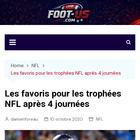
Skip
to
Foot-US
Le football américain en français
content
Home
NFL
Les favoris pour les trophées NFL après 4 journées
Les favoris pour les trophées
NFL après 4 journées
damienforeau
10 octobre 2020
NFL