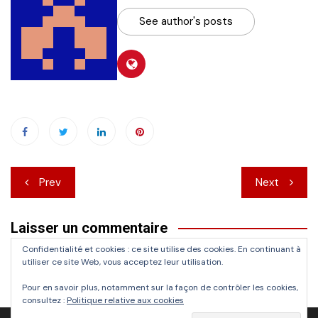
See author's posts
Navigation
Prev
Next
de
Laisser un commentaire
l’article
Confidentialité et cookies : ce site utilise des cookies. En continuant à
Vous devez
vous connecter
pour publier un commentaire.
utiliser ce site Web, vous acceptez leur utilisation.
Pour en savoir plus, notamment sur la façon de contrôler les cookies,
consultez :
Politique relative aux cookies