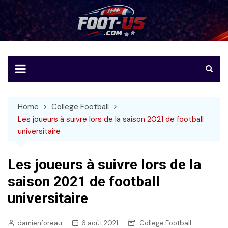
Skip
to
Foot-US
Le football américain en français
content
Home
College Football
Les joueurs à suivre lors de la saison 2021 de football
universitaire
Les joueurs à suivre lors de la
saison 2021 de football
universitaire
damienforeau
6 août 2021
College Football