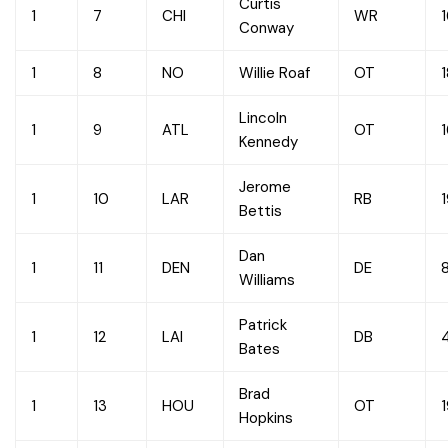
Curtis
1
7
CHI
WR
Conway
1
8
NO
Willie Roaf
OT
Lincoln
1
9
ATL
OT
Kennedy
Jerome
1
10
LAR
RB
Bettis
Dan
1
11
DEN
DE
Williams
Patrick
1
12
LAI
DB
Bates
Brad
1
13
HOU
OT
Hopkins