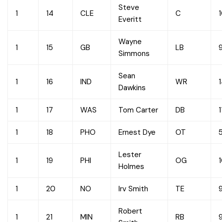
Steve
1
14
CLE
C
Everitt
Wayne
1
15
GB
LB
Simmons
Sean
1
16
IND
WR
Dawkins
1
17
WAS
Tom Carter
DB
1
1
18
PHO
Ernest Dye
OT
Lester
1
19
PHI
OG
Holmes
1
20
NO
Irv Smith
TE
Robert
1
21
MIN
RB