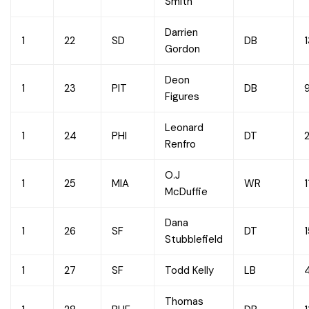
Smith
Darrien
1
22
SD
DB
Gordon
Deon
1
23
PIT
DB
Figures
Leonard
1
24
PHI
DT
Renfro
O.J
1
25
MIA
WR
1
McDuffie
Dana
1
26
SF
DT
Stubblefield
1
27
SF
Todd Kelly
LB
Thomas