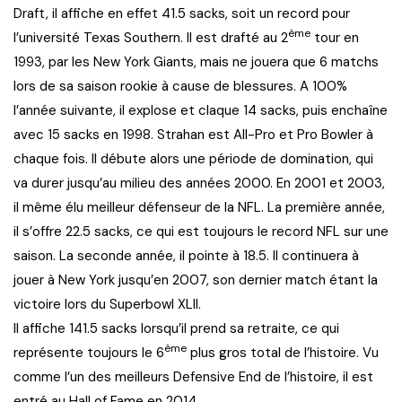
Draft, il affiche en effet 41.5 sacks, soit un record pour
ème
l’université Texas Southern. Il est drafté au 2
tour en
1993, par les New York Giants, mais ne jouera que 6 matchs
lors de sa saison rookie à cause de blessures. A 100%
l’année suivante, il explose et claque 14 sacks, puis enchaîne
avec 15 sacks en 1998. Strahan est All-Pro et Pro Bowler à
chaque fois. Il débute alors une période de domination, qui
va durer jusqu’au milieu des années 2000. En 2001 et 2003,
il même élu meilleur défenseur de la NFL. La première année,
il s’offre 22.5 sacks, ce qui est toujours le record NFL sur une
saison. La seconde année, il pointe à 18.5. Il continuera à
jouer à New York jusqu’en 2007, son dernier match étant la
victoire lors du Superbowl XLII.
Il affiche 141.5 sacks lorsqu’il prend sa retraite, ce qui
ème
représente toujours le 6
plus gros total de l’histoire. Vu
comme l’un des meilleurs Defensive End de l’histoire, il est
entré au Hall of Fame en 2014.