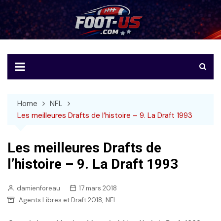
Skip
to
Foot-US
Le football américain en français
content
Home
NFL
Les meilleures Drafts de l’histoire – 9. La Draft 1993
Les meilleures Drafts de
l’histoire – 9. La Draft 1993
damienforeau
17 mars 2018
,
Agents Libres et Draft 2018
NFL