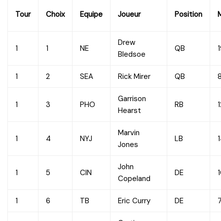
Tour
Choix
Equipe
Joueur
Position
Drew
1
1
NE
QB
Bledsoe
1
2
SEA
Rick Mirer
QB
Garrison
1
3
PHO
RB
Hearst
Marvin
1
4
NYJ
LB
Jones
John
1
5
CIN
DE
Copeland
1
6
TB
Eric Curry
DE