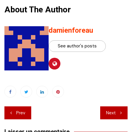
About The Author
damienforeau
See author's posts
Navigation
Prev
Next
de
Laisser un commentaire