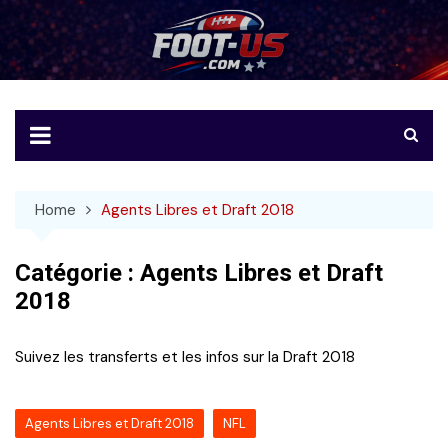
Skip
to
Foot-US
Le football américain en français
content
Home
Agents Libres et Draft 2018
Catégorie :
Agents Libres et Draft
2018
Suivez les transferts et les infos sur la Draft 2018
Agents Libres et Draft 2018
NFL