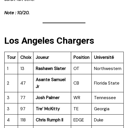
Note : 10/20.
Los Angeles Chargers
Tour
Choix
Joueur
Position
Université
1
13
Rashawn Slater
OT
Northwestern
Asante Samuel
2
47
CB
Florida State
Jr
3
77
Josh Palmer
WR
Tennessee
3
97
Tre’ McKitty
TE
Georgia
4
118
Chris Rumph II
EDGE
Duke