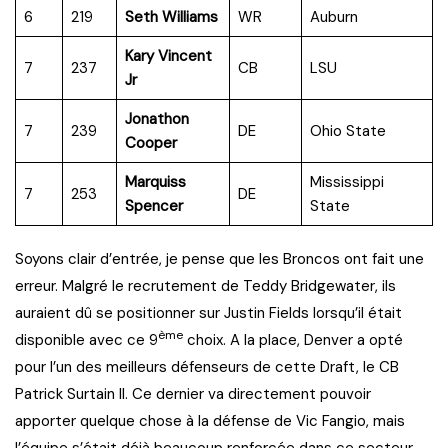
6
219
Seth Williams
WR
Auburn
Kary Vincent
7
237
CB
LSU
Jr
Jonathon
7
239
DE
Ohio State
Cooper
Marquiss
Mississippi
7
253
DE
Spencer
State
Soyons clair d’entrée, je pense que les Broncos ont fait une
erreur. Malgré le recrutement de Teddy Bridgewater, ils
auraient dû se positionner sur Justin Fields lorsqu’il était
ème
disponible avec ce 9
choix. A la place, Denver a opté
pour l’un des meilleurs défenseurs de cette Draft, le CB
Patrick Surtain II. Ce dernier va directement pouvoir
apporter quelque chose à la défense de Vic Fangio, mais
l’équipe s’était déjà beaucoup renforcée dans ce secteur