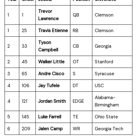
Trevor
1
1
QB
Clemson
Lawrence
1
25
Travis Etienne
RB
Clemson
Tyson
2
33
CB
Georgia
Campbell
2
45
Walker Little
OT
Stanford
3
65
Andre Cisco
S
Syracuse
4
106
Jay Tufele
DT
USC
Alabama-
4
121
Jordan Smith
EDGE
Birmingham
5
145
Luke Farrell
TE
Ohio State
6
209
Jalen Camp
WR
Georgia Tech