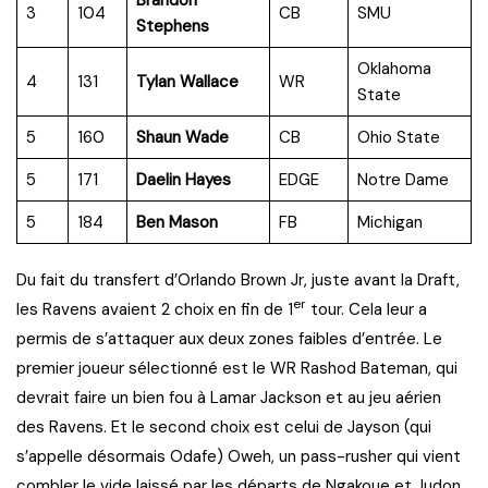
3
104
CB
SMU
Stephens
Oklahoma
4
131
Tylan Wallace
WR
State
5
160
Shaun Wade
CB
Ohio State
5
171
Daelin Hayes
EDGE
Notre Dame
5
184
Ben Mason
FB
Michigan
Du fait du transfert d’Orlando Brown Jr, juste avant la Draft,
er
les Ravens avaient 2 choix en fin de 1
tour. Cela leur a
permis de s’attaquer aux deux zones faibles d’entrée. Le
premier joueur sélectionné est le WR Rashod Bateman, qui
devrait faire un bien fou à Lamar Jackson et au jeu aérien
des Ravens. Et le second choix est celui de Jayson (qui
s’appelle désormais Odafe) Oweh, un pass-rusher qui vient
combler le vide laissé par les départs de Ngakoue et Judon.