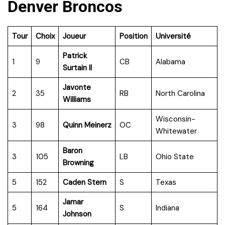
Denver Broncos
Tour
Choix
Joueur
Position
Université
Patrick
1
9
CB
Alabama
Surtain II
Javonte
2
35
RB
North Carolina
Williams
Wisconsin-
3
98
Quinn Meinerz
OC
Whitewater
Baron
3
105
LB
Ohio State
Browning
5
152
Caden Stern
S
Texas
Jamar
5
164
S
Indiana
Johnson