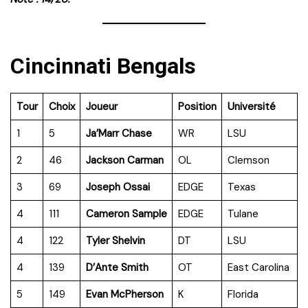
Cincinnati Bengals
Tour
Choix
Joueur
Position
Université
1
5
Ja’Marr Chase
WR
LSU
2
46
Jackson Carman
OL
Clemson
3
69
Joseph Ossai
EDGE
Texas
4
111
Cameron Sample
EDGE
Tulane
4
122
Tyler Shelvin
DT
LSU
4
139
D’Ante Smith
OT
East Carolina
5
149
Evan McPherson
K
Florida