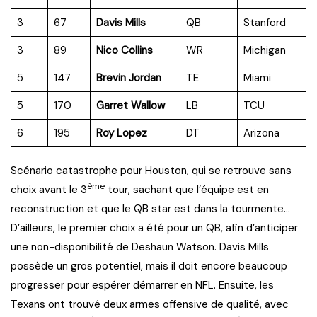
3
67
Davis Mills
QB
Stanford
3
89
Nico Collins
WR
Michigan
5
147
Brevin Jordan
TE
Miami
5
170
Garret Wallow
LB
TCU
6
195
Roy Lopez
DT
Arizona
Scénario catastrophe pour Houston, qui se retrouve sans
ème
choix avant le 3
tour, sachant que l’équipe est en
reconstruction et que le QB star est dans la tourmente…
D’ailleurs, le premier choix a été pour un QB, afin d’anticiper
une non-disponibilité de Deshaun Watson. Davis Mills
possède un gros potentiel, mais il doit encore beaucoup
progresser pour espérer démarrer en NFL. Ensuite, les
Texans ont trouvé deux armes offensive de qualité, avec