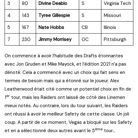
3
80
Divine Deablo
S
Virginia Tech
4
143
Tyree Gillespie
S
Missouri
5
167
Nate Hobbs
CB
Illinois
7
230
Jimmy Morrisey
OC
Pittsburgh
On commence à avoir l’habitude des Drafts étonnantes
avec Jon Gruden et Mike Mayock, et l’édition 2021 n’a pas
dénoté. Cela a commencé avec un choix qui fait sens en
termes de besoin mais qui a étonné sur le joueur. Alex
Leatherwood était cité comme un potentiel choix en fin de
er
1
tour, mais les Raiders ont laissé de côté des Linemen
mieux notés. Au contraire, lors du tour suivant, les Raiders
ont réussi à avoir le meilleur Safety de cette classe. Un joli
coup. A partir de ce moment, Vegas a bloqué sur les Safety
ème
et en a sélectionné deux autres avant le 5
tour…