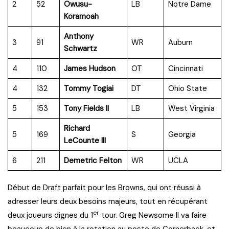
2
52
Owusu-
LB
Notre Dame
Koramoah
Anthony
3
91
WR
Auburn
Schwartz
4
110
James Hudson
OT
Cincinnati
4
132
Tommy Togiai
DT
Ohio State
5
153
Tony Fields II
LB
West Virginia
Richard
5
169
S
Georgia
LeCounte III
6
211
Demetric Felton
WR
UCLA
Début de Draft parfait pour les Browns, qui ont réussi à
adresser leurs deux besoins majeurs, tout en récupérant
er
deux joueurs dignes du 1
tour. Greg Newsome II va faire
beaucoup de bien à la rotation au poste de Cornerback, et