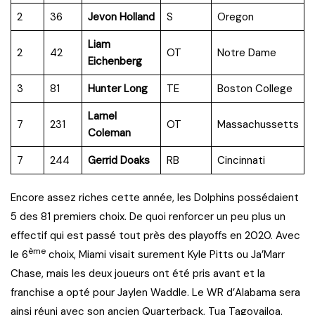
2
36
Jevon Holland
S
Oregon
Liam
2
42
OT
Notre Dame
Eichenberg
3
81
Hunter Long
TE
Boston College
Larnel
7
231
OT
Massachussetts
Coleman
7
244
Gerrid Doaks
RB
Cincinnati
Encore assez riches cette année, les Dolphins possédaient
5 des 81 premiers choix. De quoi renforcer un peu plus un
effectif qui est passé tout près des playoffs en 2020. Avec
ème
le 6
choix, Miami visait surement Kyle Pitts ou Ja’Marr
Chase, mais les deux joueurs ont été pris avant et la
franchise a opté pour Jaylen Waddle. Le WR d’Alabama sera
ainsi réuni avec son ancien Quarterback, Tua Tagovailoa.