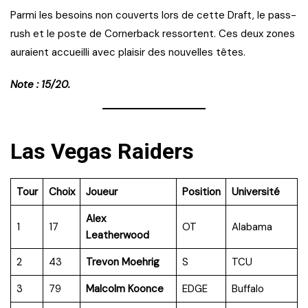
Parmi les besoins non couverts lors de cette Draft, le pass-
rush et le poste de Cornerback ressortent. Ces deux zones
auraient accueilli avec plaisir des nouvelles têtes.
Note : 15/20.
Las Vegas Raiders
Tour
Choix
Joueur
Position
Université
Alex
1
17
OT
Alabama
Leatherwood
2
43
Trevon Moehrig
S
TCU
3
79
Malcolm Koonce
EDGE
Buffalo