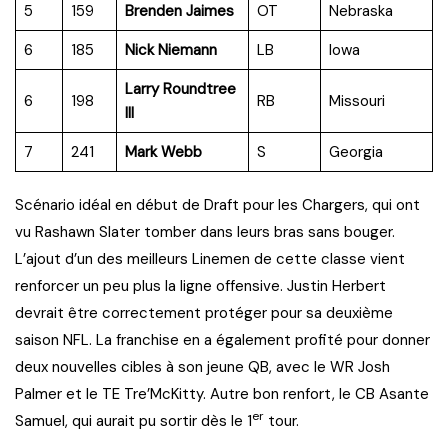
5
159
Brenden Jaimes
OT
Nebraska
6
185
Nick Niemann
LB
Iowa
Larry Roundtree
6
198
RB
Missouri
III
7
241
Mark Webb
S
Georgia
Scénario idéal en début de Draft pour les Chargers, qui ont
vu Rashawn Slater tomber dans leurs bras sans bouger.
L’ajout d’un des meilleurs Linemen de cette classe vient
renforcer un peu plus la ligne offensive. Justin Herbert
devrait être correctement protéger pour sa deuxième
saison NFL. La franchise en a également profité pour donner
deux nouvelles cibles à son jeune QB, avec le WR Josh
Palmer et le TE Tre’McKitty. Autre bon renfort, le CB Asante
er
Samuel, qui aurait pu sortir dès le 1
tour.