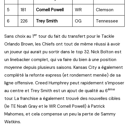
5
181
Cornell Powell
WR
Clemson
6
226
Trey Smith
OG
Tennessee
er
Sans choix au 1
tour du fait du transfert pour le Tackle
Orlando Brown, les Chiefs ont tout de même réussi à avoir
un joueur qui aurait pu sortir dans le top 32. Nick Bolton est
un linebacker complet, qui va faire du bien à une position
moyenne depuis plusieurs saisons. Kansas City a également
complété la refonte express (et rondement menée) de sa
ligne offensive. Creed Humphrey peut rapidement s’imposer
ème
au centre et Trey Smith est un ajout de qualité au 6
tour. La franchise a également trouvé des nouvelles cibles
(le TE Noah Gray et le WR Cornell Powell) à Patrick
Mahomes, et cela compense un peu la perte de Sammy
Watkins.