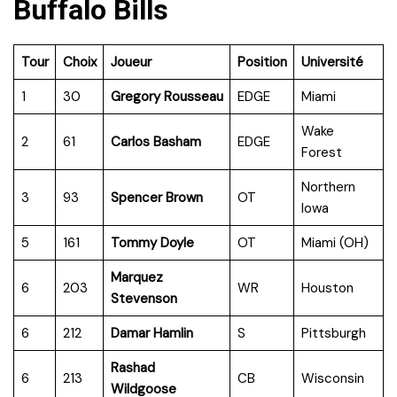
Buffalo Bills
Tour
Choix
Joueur
Position
Université
1
30
Gregory Rousseau
EDGE
Miami
Wake
2
61
Carlos Basham
EDGE
Forest
Northern
3
93
Spencer Brown
OT
Iowa
5
161
Tommy Doyle
OT
Miami (OH)
Marquez
6
203
WR
Houston
Stevenson
6
212
Damar Hamlin
S
Pittsburgh
Rashad
6
213
CB
Wisconsin
Wildgoose