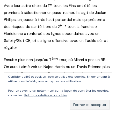
er
Avec leur autre choix du 1
tour, les Fins ont été les
premiers à sélectionner un pass-rusher. Il s’agit de Jaelan
Phillips, un joueur à très haut potentiel mais qui présente
ème
des risques de santé. Lors du 2
tour, la franchise
Floridienne a renforcé ses lignes secondaires avec un
Safety/Slot CB, et sa ligne offensive avec un Tackle sûr et
régulier.
ème
Ensuite plus rien jusqu’au 7
tour, où Miami a pris un RB.
On aurait aimé voir un Najee Harris ou un Travis Etienne plus
tôt, mais l’équipe a pris d’autres directions. Le poste de
Confidentialité et cookies : ce site utilise des cookies. En continuant à
linebacker aurait également mérité de recevoir un peu
utiliser ce site Web, vous acceptez leur utilisation.
d’attention.
Pour en savoir plus, notamment sur la façon de contrôler les cookies,
consultez :
Politique relative aux cookies
Note : 16/20.