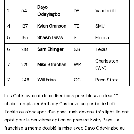
Dayo
2
54
DE
Vanderbilt
Odeyingbo
4
127
Kylen Granson
TE
SMU
5
165
Shawn Davis
S
Florida
6
218
Sam Ehlinger
QB
Texas
Charleston
7
229
Mike Strachan
WR
(WV)
7
248
Will Fries
OG
Penn State
er
Les Colts avaient deux directions possible avec leur 1
choix : remplacer Anthony Castonzo au poste de Left
Tackle ou s’occuper d’un pass-rush devenu très light. Ils ont
opté pour la deuxième option en prenant Kwity Paye. La
franchise a même doublé la mise avec Dayo Odeyingbo au