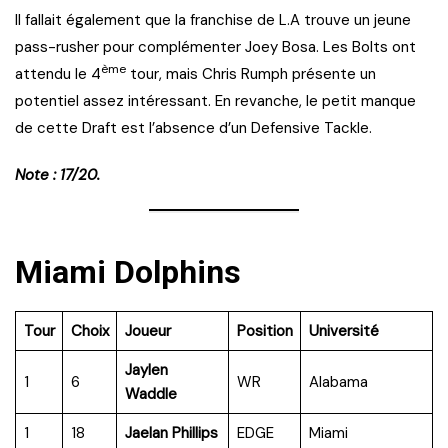
Il fallait également que la franchise de L.A trouve un jeune
pass-rusher pour complémenter Joey Bosa. Les Bolts ont
ème
attendu le 4
tour, mais Chris Rumph présente un
potentiel assez intéressant. En revanche, le petit manque
de cette Draft est l’absence d’un Defensive Tackle.
Note : 17/20.
Miami Dolphins
Tour
Choix
Joueur
Position
Université
Jaylen
1
6
WR
Alabama
Waddle
1
18
Jaelan Phillips
EDGE
Miami