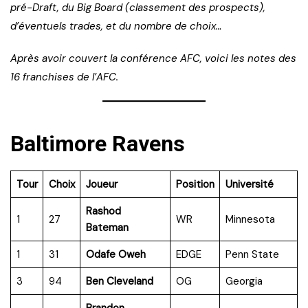
pré-Draft, du Big Board (classement des prospects),
d’éventuels trades, et du nombre de choix…
Après avoir couvert la conférence AFC, voici les notes des
16 franchises de l’AFC.
Baltimore Ravens
Tour
Choix
Joueur
Position
Université
Rashod
1
27
WR
Minnesota
Bateman
1
31
Odafe Oweh
EDGE
Penn State
3
94
Ben Cleveland
OG
Georgia
Brandon