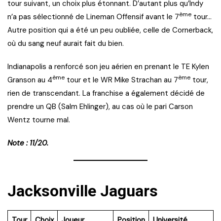
tour suivant, un choix plus étonnant. D’autant plus qu’Indy
ème
n’a pas sélectionné de Lineman Offensif avant le 7
tour…
Autre position qui a été un peu oubliée, celle de Cornerback,
où du sang neuf aurait fait du bien.
Indianapolis a renforcé son jeu aérien en prenant le TE Kylen
ème
ème
Granson au 4
tour et le WR Mike Strachan au 7
tour,
rien de transcendant. La franchise a également décidé de
prendre un QB (Salm Ehlinger), au cas où le pari Carson
Wentz tourne mal.
Note : 11/20.
Jacksonville Jaguars
Tour
Choix
Joueur
Position
Université