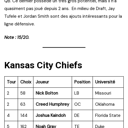
QB. Ce dernier possède un très gros potentiel, mais il n’a
quasiment pas joué depuis 2 ans. En milieu de Draft, Jay
Tufele et Jordan Smith sont des ajouts intéressants pour la
ligne défensive.
Note : 15/20.
Kansas City Chiefs
Tour
Choix
Joueur
Position
Université
2
58
Nick Bolton
LB
Missouri
2
63
Creed Humphrey
OC
Oklahoma
4
144
Joshua Kaindoh
DE
Florida State
5
162
Noah Gray
TE
Duke