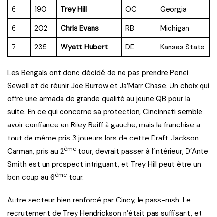
6
190
Trey Hill
OC
Georgia
6
202
Chris Evans
RB
Michigan
7
235
Wyatt Hubert
DE
Kansas State
Les Bengals ont donc décidé de ne pas prendre Penei
Sewell et de réunir Joe Burrow et Ja’Marr Chase. Un choix qui
offre une armada de grande qualité au jeune QB pour la
suite. En ce qui concerne sa protection, Cincinnati semble
avoir confiance en Riley Reiff à gauche, mais la franchise a
tout de même pris 3 joueurs lors de cette Draft. Jackson
ème
Carman, pris au 2
tour, devrait passer à l’intérieur, D’Ante
Smith est un prospect intriguant, et Trey Hill peut être un
ème
bon coup au 6
tour.
Autre secteur bien renforcé par Cincy, le pass-rush. Le
recrutement de Trey Hendrickson n’était pas suffisant, et