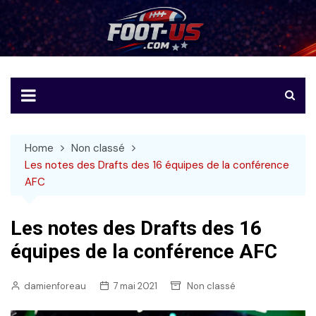
Skip
to
Foot-US
Le football américain en français
content
Home
Non classé
Les notes des Drafts des 16 équipes de la conférence
AFC
Les notes des Drafts des 16
équipes de la conférence AFC
damienforeau
7 mai 2021
Non classé