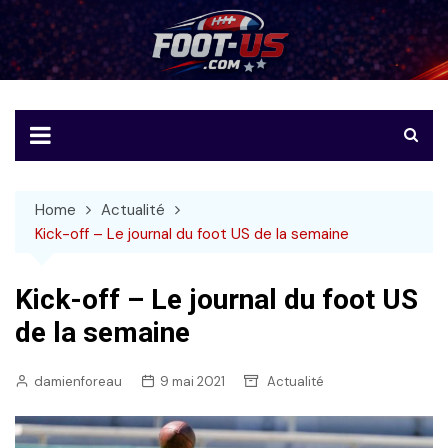
Skip
to
Foot-US
Le football américain en français
content
Home
Actualité
Kick-off – Le journal du foot US de la semaine
Kick-off – Le journal du foot US
de la semaine
damienforeau
9 mai 2021
Actualité