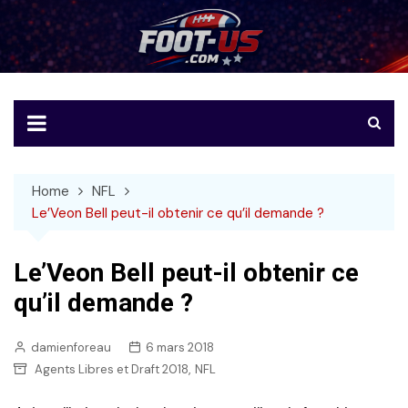
Skip
to
Foot-US
Le football américain en français
content
Home
NFL
Le’Veon Bell peut-il obtenir ce qu’il demande ?
Le’Veon Bell peut-il obtenir ce
qu’il demande ?
damienforeau
6 mars 2018
,
Agents Libres et Draft 2018
NFL