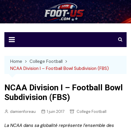
Skip
to
Foot-US
Le football américain en français
content
Home
College Football
NCAA Division I – Football Bowl Subdivision (FBS)
NCAA Division I – Football Bowl
Subdivision (FBS)
damienforeau
1 juin 2017
College Football
La NCAA dans sa globalité représente l’ensemble des