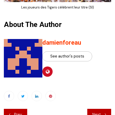
Les joueurs des Tigers célèbrent leur titre (SI)
About The Author
damienforeau
See author's posts
Navigation
Prev
Next