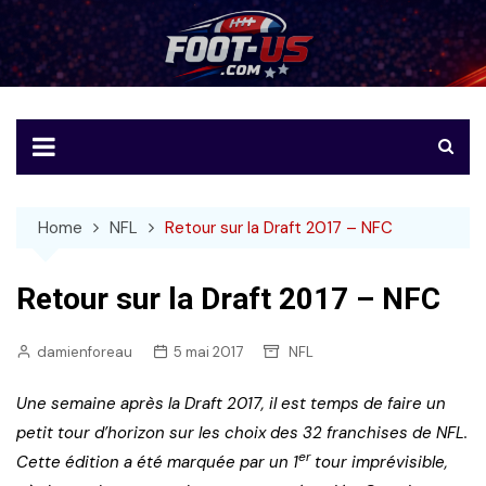
Skip
to
Foot-US
Le football américain en français
content
Home
NFL
Retour sur la Draft 2017 – NFC
Retour sur la Draft 2017 – NFC
damienforeau
5 mai 2017
NFL
Une semaine après la Draft 2017, il est temps de faire un
petit tour d’horizon sur les choix des 32 franchises de NFL.
er
Cette édition a été marquée par un 1
tour imprévisible,