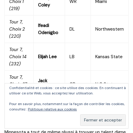
Choix 1
WR
Miami
Coley
(219)
Tour 7,
Ifeadi
Choix 2
DL
Northwestern
Odenigbo
(220)
Tour 7,
Choix 14
Elijah Lee
LB
Kansas State
(232)
Tour 7,
Jack
Choix 27
CB
N.C State
Tocho
Confidentialité et cookies : ce site utilise des cookies. En continuant à
(245)
utiliser ce site Web, vous acceptez leur utilisation.
Pour en savoir plus, notamment sur la façon de contrôler les cookies,
er
Les Vikings non plus n’avaient pas de choix au 1
tour,
consultez :
Politique relative aux cookies
puisqu’ils l’ont donné au Eagles lors du « trade » pour Sam
Bradford au début de la saison 2016. Mais la franchise du
Minnesota a tout de même réussi à trouver un talent digne