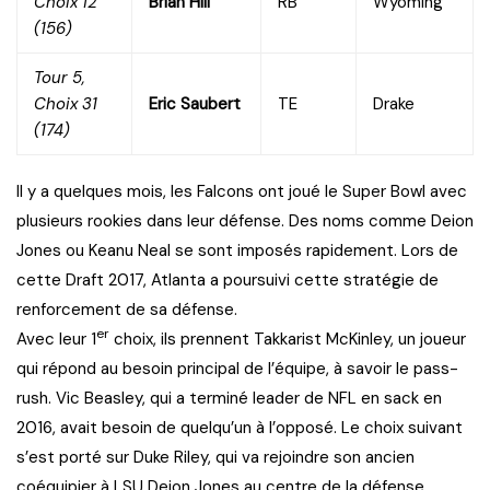
Choix 12
Brian Hill
RB
Wyoming
(156)
Tour 5,
Choix 31
Eric Saubert
TE
Drake
(174)
Il y a quelques mois, les Falcons ont joué le Super Bowl avec
plusieurs rookies dans leur défense. Des noms comme Deion
Jones ou Keanu Neal se sont imposés rapidement. Lors de
cette Draft 2017, Atlanta a poursuivi cette stratégie de
renforcement de sa défense.
er
Avec leur 1
choix, ils prennent Takkarist McKinley, un joueur
qui répond au besoin principal de l’équipe, à savoir le pass-
rush. Vic Beasley, qui a terminé leader de NFL en sack en
2016, avait besoin de quelqu’un à l’opposé. Le choix suivant
s’est porté sur Duke Riley, qui va rejoindre son ancien
coéquipier à LSU Deion Jones au centre de la défense.