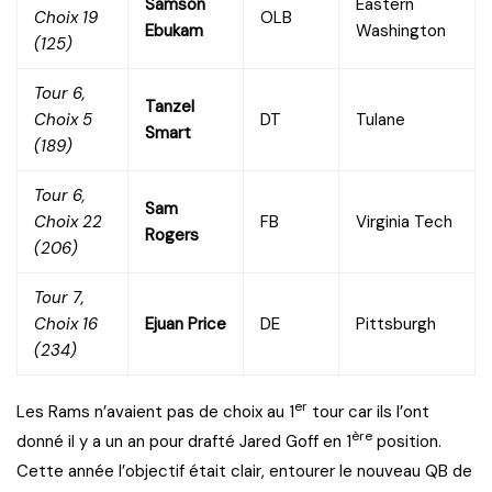
Samson
Eastern
Choix 19
OLB
Ebukam
Washington
(125)
Tour 6,
Tanzel
Choix 5
DT
Tulane
Smart
(189)
Tour 6,
Sam
Choix 22
FB
Virginia Tech
Rogers
(206)
Tour 7,
Choix 16
Ejuan Price
DE
Pittsburgh
(234)
er
Les Rams n’avaient pas de choix au 1
tour car ils l’ont
ère
donné il y a un an pour drafté Jared Goff en 1
position.
Cette année l’objectif était clair, entourer le nouveau QB de