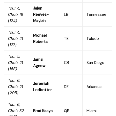
Tour 4,
Jalen
Choix 18
Reeves-
LB
Tennessee
(124)
Maybin
Tour 4,
Michael
Choix 21
TE
Toledo
Roberts
(127)
Tour 5,
Jamal
Choix 21
CB
San Diego
Agnew
(165)
Tour 6,
Jeremiah
Choix 21
DE
Arkansas
Ledbetter
(205)
Tour 6,
Choix 32
Brad Kaaya
QB
Miami