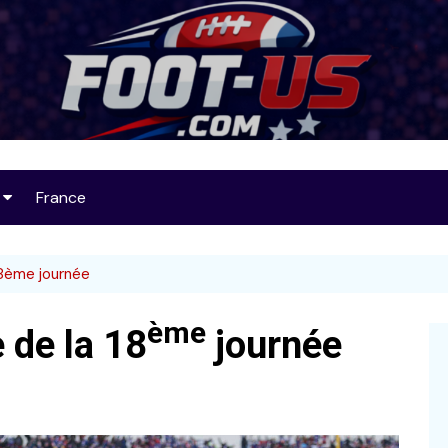
Foot-US
France
op 25
18ème journée
ème
 de la 18
journée
32