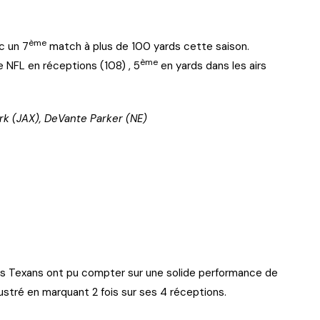
ème
c un 7
match à plus de 100 yards cette saison.
ème
 NFL en réceptions (108) , 5
en yards dans les airs
rk (JAX), DeVante Parker (NE)
 les Texans ont pu compter sur une solide performance de
ustré en marquant 2 fois sur ses 4 réceptions.