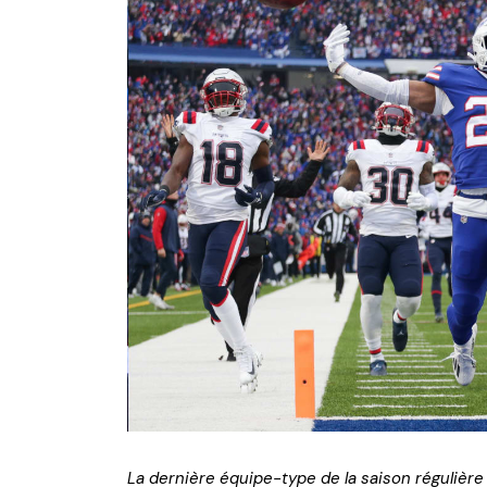
NFL – Power Rankings
Pronostics et paris NFL 
Super Bowl LIX
Histoire et Légendes
La dernière équipe-type de la saison régulière 