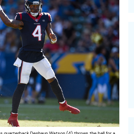
–
s quarterback Deshaun Watson (4) throws the ball for a