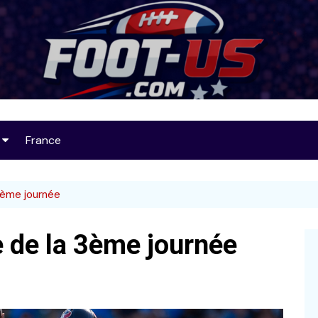
Foot-US
France
op 25
3ème journée
e de la 3ème journée
32