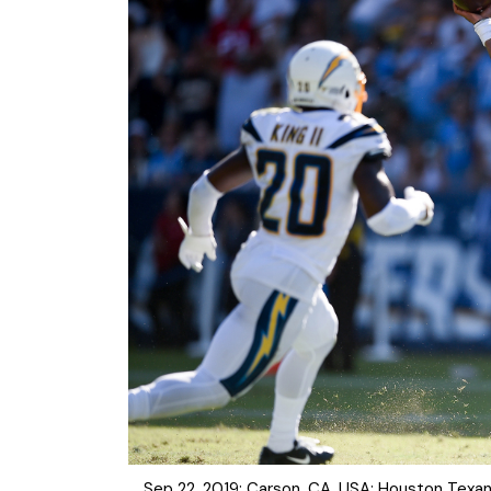
NFL – Power Rankings
Pronostics et paris NFL 
Super Bowl LIX
Histoire et Légendes
Sep 22, 2019; Carson, CA, USA; Houston Texan