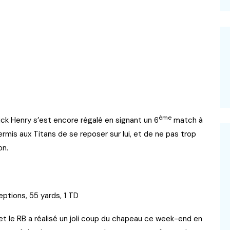
ème
ck Henry s’est encore régalé en signant un 6
match à
rmis aux Titans de se reposer sur lui, et de ne pas trop
on.
eptions, 55 yards, 1 TD
 et le RB a réalisé un joli coup du chapeau ce week-end en