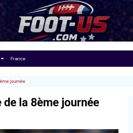
Foot-US
France
op 25
8ème journée
e de la 8ème journée
32