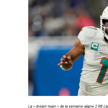
NFL – Power Rankings
Pronostics et paris NFL 
Super Bowl LIX
Histoire et Légendes
La « dream team » de la semaine aligne 2 RB c