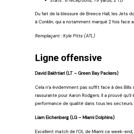
Stats : 6 réceptions, 79 yards, 2 TD
Du fait de la blessure de Breece Hall, les Jets do
à Conklin, qui a notamment marqué 2 fois face a
Remplaçant : Kyle Pitts (ATL)
Ligne offensive
David Bakhtiari (LT – Green Bay Packers)
Cela n’a évidemment pas suffit face à des Bills 
rassurante pour Aaron Rodgers. Il a prouvé qu’il
performance de qualité dans tous les secteurs.
Liam Eichenberg (LG – Miami Dolphins)
Excellent match de l’OL de Miami ce week-end,