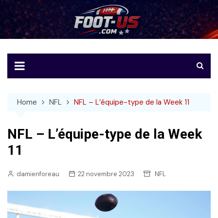
Skip
to
Foot-US
Le football américain en français
content
Home
NFL
NFL – L’équipe-type de la Week 11
NFL – L’équipe-type de la Week
11
damienforeau
22 novembre 2023
NFL